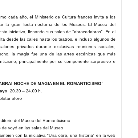
mo cada año, el Ministerio de Cultura francés invita a los
r la gran fiesta nocturna de los Museos. El Museo del
a iniciativa, llenando sus salas de “abracadabras”. En el
alta desde las calles hasta los teatros, e incluso algunos de
lones privados durante exclusivas reuniones sociales,
echo, la magia fue una de las artes escénicas que más
nticismo, principalmente por su componente sorpresivo e
ABRA! NOCHE DE MAGIA EN EL ROMANTICISMO”
ayo
, 20.30 – 24.00 h.
pletar aforo
uditorio del Museo del Romanticismo
s de yoyó en las salas del Museo
mbién con la iniciativa “Una obra, una historia” en la web