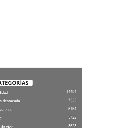
ATEGORÍAS
14494
lidad
7323
ia destacada
5154
iciones
3722
d
3623
 de vivir