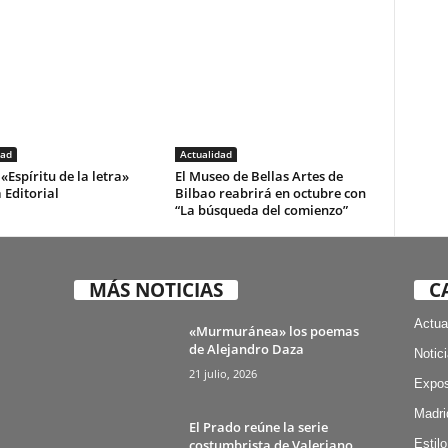
dad
Actualidad
«Espíritu de la letra»
El Museo de Bellas Artes de
 Editorial
Bilbao reabrirá en octubre con
“La búsqueda del comienzo”
MÁS NOTICIAS
C
Actua
«Murmuránea» los poemas
de Alejandro Daza
Notic
21 julio, 2026
Expos
Madri
El Prado reúne la serie
costumbrista de Valeriano
Estilo