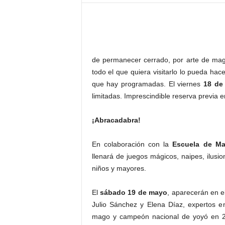
–
L
o
g
o
p
de permanecer cerrado, por arte de mag
r
todo el que quiera visitarlo lo pueda hac
e
que hay programadas. El viernes
18 de
s
limitadas.
Imprescindible reserva previa en
s
¡Abracadabra!
En colaboración con la
Escuela de Ma
llenará de juegos mágicos, naipes, ilusio
niños y mayores.
El
sábado 19 de mayo
, aparecerán en e
Julio Sánchez y Elena Díaz, expertos en
mago y campeón nacional de yoyó en 201