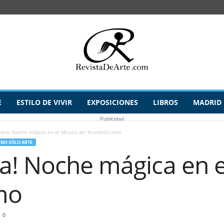
E
ESTILO DE VIVIR
EXPOSICIONES
LIBROS
MADRID
Publicidad
abra! Noche mágica en el Museo del Romanticismo
NO SÓLO ARTE
a! Noche mágica en e
mo
0