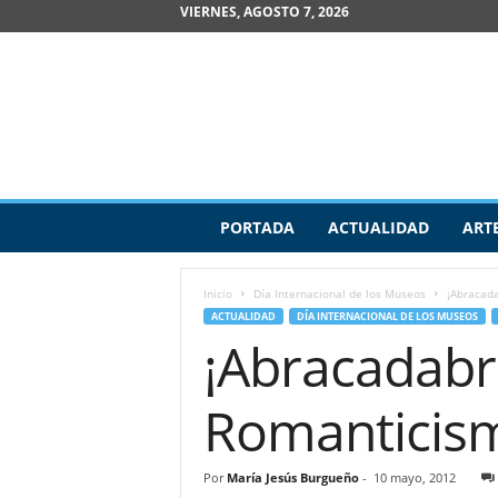
VIERNES, AGOSTO 7, 2026
R
PORTADA
ACTUALIDAD
ART
e
v
i
Inicio
Día Internacional de los Museos
¡Abracad
s
ACTUALIDAD
DÍA INTERNACIONAL DE LOS MUSEOS
t
¡Abracadabr
a
d
e
Romanticis
A
r
t
Por
María Jesús Burgueño
-
10 mayo, 2012
e