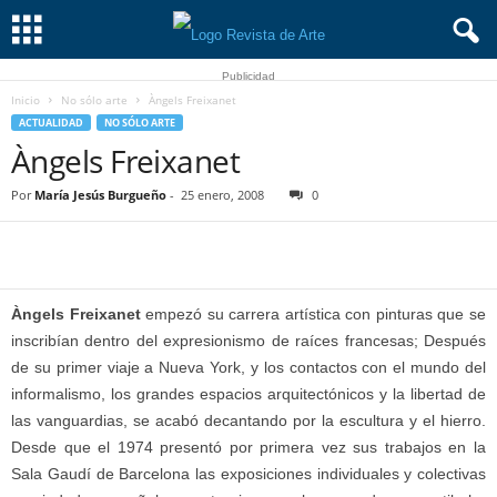
Publicidad
Inicio
No sólo arte
Àngels Freixanet
ACTUALIDAD
NO SÓLO ARTE
Àngels Freixanet
Por
María Jesús Burgueño
-
25 enero, 2008
0
Àngels Freixanet
empezó su carrera artística con pinturas que se
inscribían dentro del expresionismo de raíces francesas; Después
de su primer viaje a Nueva York, y los contactos con el mundo del
informalismo, los grandes espacios arquitectónicos y la libertad de
las vanguardias, se acabó decantando por la escultura y el hierro.
Desde que el 1974 presentó por primera vez sus trabajos en la
Sala Gaudí de Barcelona las exposiciones individuales y colectivas