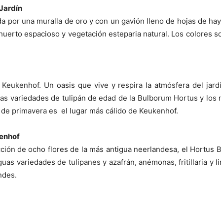
 Jardín
ada por una muralla de oro y con un gavión lleno de hojas de ha
huerto espacioso y vegetación esteparia natural. Los colores so
s Keukenhof. Un oasis que vive y respira la atmósfera del jard
as variedades de tulipán de edad de la Bulborum Hortus y los na
s de primavera es el lugar más cálido de Keukenhof.
kenhof
cción de ocho flores de la más antigua neerlandesa, el Hortus 
as variedades de tulipanes y azafrán, anémonas, fritillaria y liri
ndes.