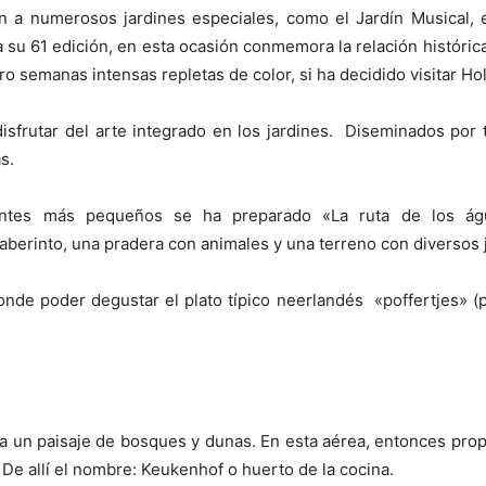
n a numerosos jardines especiales, como el Jardín Musical, el
 su 61 edición, en esta ocasión conmemora la relación históric
o semanas intensas repletas de color, si ha decidido visitar 
frutar del arte integrado en los jardines. Diseminados por t
s.
tantes más pequeños se ha preparado «La ruta de los águ
berinto, una pradera con animales y una terreno con diversos j
nde poder degustar el plato típico neerlandés «poffertjes» (pl
ba un paisaje de bosques y dunas. En esta aérea, entonces pro
. De allí el nombre: Keukenhof o huerto de la cocina.