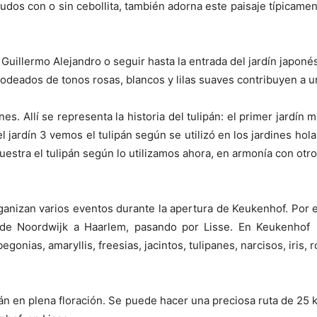
os con o sin cebollita, también adorna este paisaje típicament
 Guillermo Alejandro o seguir hasta la entrada del jardín japo
 rodeados de tonos rosas, blancos y lilas suaves contribuyen a 
es. Allí se representa la historia del tulipán: el primer jardín m
 el jardín 3 vemos el tulipán según se utilizó en los jardines h
muestra el tulipán según lo utilizamos ahora, en armonía con otro 
anizan varios eventos durante la apertura de Keukenhof. Por eje
 de Noordwijk a Haarlem, pasando por Lisse. En Keukenhof 
nias, amaryllis, freesias, jacintos, tulipanes, narcisos, iris, ro
tán en plena floración. Se puede hacer una preciosa ruta de 25 