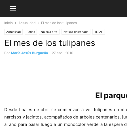
Inicio
Actualidad
El mes de los tulipanes
Actualidad
Ferias
No sólo arte
Noticia destacada
TEFAF
El mes de los tulipanes
Por
María Jesús Burgueño
-
27 abril, 2010
El parqu
Desde finales de abril se comienzan a ver tulipanes en mu
narcisos y jacintos, acompañados de árboles centenarios, j
al año para pasar luego a un monocolor verde a la espera 