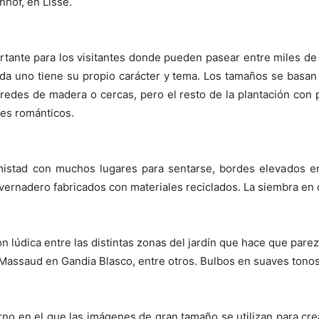
nhof, en Lisse.
tante para los visitantes donde pueden pasear entre miles de 
cada uno tiene su propio carácter y tema. Los tamaños se basan 
redes de madera o cercas, pero el resto de la plantación con 
tes románticos.
mistad con muchos lugares para sentarse, bordes elevados en 
nvernadero fabricados con materiales reciclados. La siembra en 
n lúdica entre las distintas zonas del jardín que hace que pare
Massaud en Gandia Blasco, entre otros. Bulbos en suaves tonos
no en el que las imágenes de gran tamaño se utilizan para crea