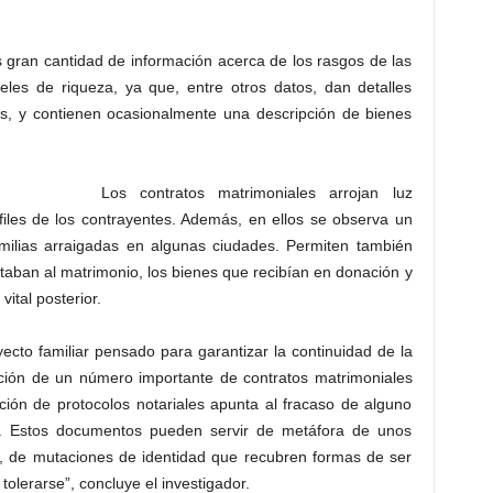
s gran cantidad de información acerca de los rasgos de las
veles de riqueza, ya que, entre otros datos, dan detalles
as, y contienen ocasionalmente una descripción de bienes
Los contratos matrimoniales arrojan luz
files de los contrayentes. Además, en ellos se observa un
amilias arraigadas en algunas ciudades. Permiten también
rtaban al matrimonio, los bienes que recibían en donación y
vital posterior.
yecto familiar pensado para garantizar la continuidad de la
ación de un número importante de contratos matrimoniales
ión de protocolos notariales apunta al fracaso de alguno
te. Estos documentos pueden servir de metáfora de unos
s, de mutaciones de identidad que recubren formas de ser
olerarse”, concluye el investigador.