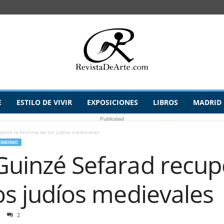
E
ESTILO DE VIVIR
EXPOSICIONES
LIBROS
MADRID
Publicidad
pera la historia de los judíos medievales
RIMONIO
Guinzé Sefarad recup
los judíos medievales
2