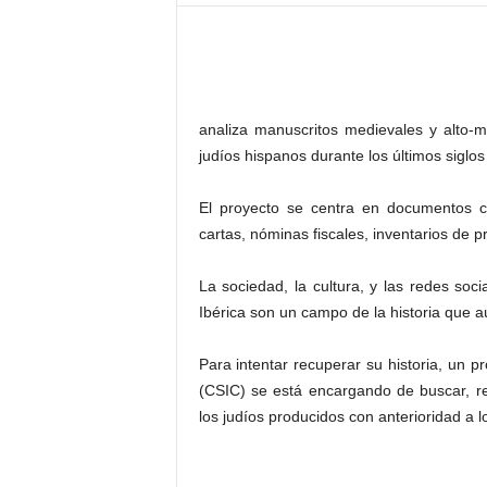
–
L
o
g
o
p
analiza manuscritos medievales y alto-m
r
judíos hispanos durante los últimos siglo
e
s
El proyecto se centra en documentos ci
s
cartas, nóminas fiscales, inventarios de p
La sociedad, la cultura, y las redes soci
Ibérica son un campo de la historia que 
Para intentar recuperar su historia, un p
(CSIC) se está encargando de buscar, r
los judíos producidos con anterioridad a 