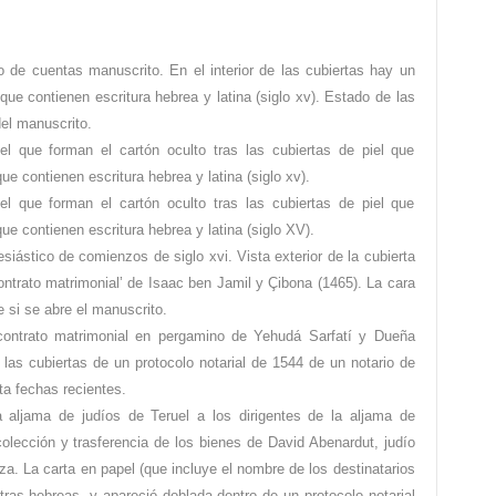
ro de cuentas manuscrito. En el interior de las cubiertas hay un
ue contienen escritura hebrea y latina (siglo xv). Estado de las
del manuscrito.
l que forman el cartón oculto tras las cubiertas de piel que
e contienen escritura hebrea y latina (siglo xv).
l que forman el cartón oculto tras las cubiertas de piel que
ue contienen escritura hebrea y latina (siglo XV).
siástico de comienzos de siglo xvi. Vista exterior de la cubierta
ontrato matrimonial’ de Isaac ben Jamil y Çibona (1465). La cara
e si se abre el manuscrito.
 contrato matrimonial en pergamino de Yehudá Sarfatí y Dueña
 las cubiertas de un protocolo notarial de 1544 de un notario de
ta fechas recientes.
a aljama de judíos de Teruel a los dirigentes de la aljama de
colección y trasferencia de los bienes de David Abenardut, judío
za. La carta en papel (que incluye el nombre de los destinatarios
tras hebreas, y apareció doblada dentro de un protocolo notarial