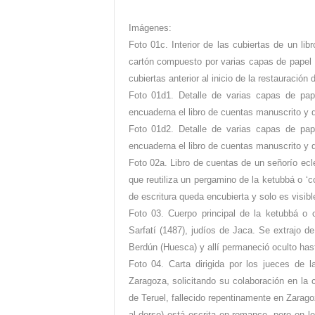
Imágenes:
Foto 01c. Interior de las cubiertas de un lib
cartón compuesto por varias capas de papel q
cubiertas anterior al inicio de la restauración 
Foto 01d1. Detalle de varias capas de pape
encuaderna el libro de cuentas manuscrito y qu
Foto 01d2. Detalle de varias capas de pape
encuaderna el libro de cuentas manuscrito y q
Foto 02a. Libro de cuentas de un señorío ecle
que reutiliza un pergamino de la ketubbá o ‘c
de escritura queda encubierta y solo es visibl
Foto 03. Cuerpo principal de la ketubbá o
Sarfatí (1487), judíos de Jaca. Se extrajo de
Berdún (Huesca) y allí permaneció oculto has
Foto 04. Carta dirigida por los jueces de l
Zaragoza, solicitando su colaboración en la 
de Teruel, fallecido repentinamente en Zarago
al dorso) está escrita en romance, pero en le