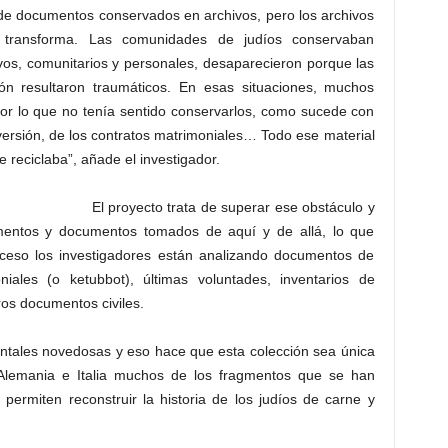
 de documentos conservados en archivos, pero los archivos
se transforma. Las comunidades de judíos conservaban
vos, comunitarios y personales, desaparecieron porque las
ón resultaron traumáticos. En esas situaciones, muchos
or lo que no tenía sentido conservarlos, como sucede con
onversión, de los contratos matrimoniales… Todo ese material
e reciclaba”, añade el investigador.
El proyecto trata de superar ese obstáculo y
gmentos y documentos tomados de aquí y de allá, lo que
roceso los investigadores están analizando documentos de
oniales (o ketubbot), últimas voluntades, inventarios de
ros documentos civiles.
ntales novedosas y eso hace que esta colección sea única
Alemania e Italia muchos de los fragmentos que se han
 permiten reconstruir la historia de los judíos de carne y