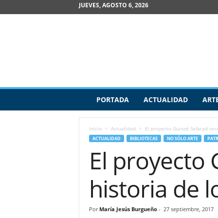
JUEVES, AGOSTO 6, 2026
R
PORTADA
ACTUALIDAD
ART
e
v
i
Inicio
Actualidad
El proyecto Guinzé Sefarad recu
s
ACTUALIDAD
BIBLIOTECAS
NO SÓLO ARTE
PAT
t
El proyecto 
a
d
e
historia de 
A
r
t
Por
María Jesús Burgueño
-
27 septiembre, 2017
e