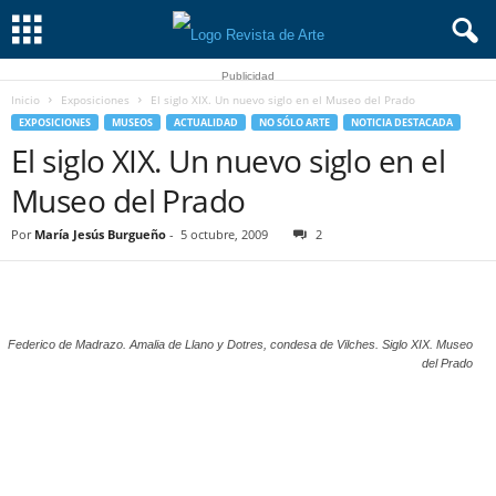
Publicidad
Inicio
Exposiciones
El siglo XIX. Un nuevo siglo en el Museo del Prado
EXPOSICIONES
MUSEOS
ACTUALIDAD
NO SÓLO ARTE
NOTICIA DESTACADA
El siglo XIX. Un nuevo siglo en el
Museo del Prado
Por
María Jesús Burgueño
-
5 octubre, 2009
2
Federico de Madrazo. Amalia de Llano y Dotres, condesa de Vilches. Siglo XIX. Museo
del Prado