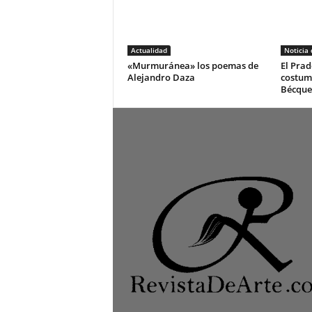
Actualidad
Noticia
«Murmuránea» los poemas de
El Prad
Alejandro Daza
costum
Bécque