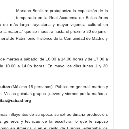
Mariano Benlliure protagoniza la exposición de la
temporada en la Real Academia de Bellas Artes
ca de más larga trayectoria y mayor vigencia cultural en
e la materia” que se muestra hasta el próximo 30 de junio,
neral de Patrimonio Histórico de la Comunidad de Madrid y
de martes a sábado, de 10.00 a 14.00 horas y de 17.00 a
 de 10.00 a 14.0o horas. En mayo los días lunes 1 y 30
tuitas
(Máximo 15 personas). Público en general: martes y
. Visitas guiadas grupos: jueves y viernes por la mañana.
itas@rabasf.org
 más influyentes de su época, su extraordinaria producción,
s géneros y técnicas de la escultura, lo que le supuso
omo en América y en el resto de Europa. Alternaba los