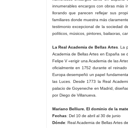
innumerables encargos con obras más ín
llorando que parecen reflejar sus prop
familiares donde muestra más claramente s
testimonio excepcional de la sociedad de l
políticos, músicos, pintores, bailaoras, can
La Real Academia de Bellas Artes
. La 
Academia de Bellas Artes en España se d
Felipe V «erigir una Academia de las Artes
oficialmente en 1752 durante el reinad
Europa desempeñó un papel fundamental e
las Luces. Desde 1773 la Real Academi
palacio de Goyeneche en Madrid, diseñad
por Diego de Villanueva.
Mariano Belliure. El dominio de la mate
Fechas
: Del 10 de abril al 30 de junio
Dónde
: Real Academia de Bellas Artes d