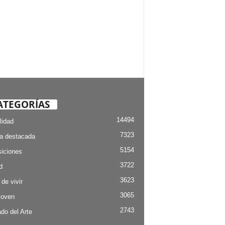
ATEGORÍAS
14494
lidad
7323
ia destacada
5154
iciones
3722
d
3623
 de vivir
3065
Joven
2743
do del Arte