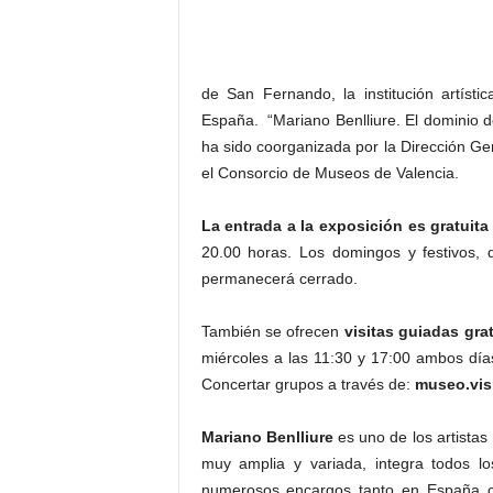
–
L
o
g
de San Fernando, la institución artísti
o
España. “Mariano Benlliure. El dominio d
p
ha sido coorganizada por la Dirección Ge
r
el Consorcio de Museos de Valencia.
e
s
s
La entrada a la exposición es gratuita
20.00 horas. Los domingos y festivos,
permanecerá cerrado.
También se ofrecen
visitas guiadas gra
miércoles a las 11:30 y 17:00 ambos días
Concertar grupos a través de:
museo.vis
Mariano Benlliure
es uno de los artistas
muy amplia y variada, integra todos lo
numerosos encargos tanto en España c