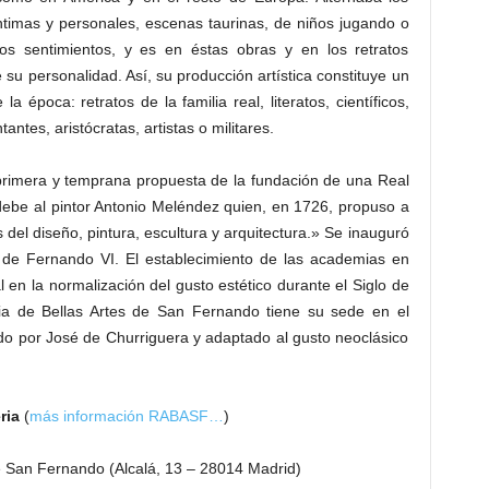
timas y personales, escenas taurinas, de niños jugando o
ios sentimientos, y es en éstas obras y en los retratos
u personalidad. Así, su producción artística constituye un
a época: retratos de la familia real, literatos, científicos,
tantes, aristócratas, artistas o militares.
primera y temprana propuesta de la fundación de una Real
ebe al pintor Antonio Meléndez quien, en 1726, propuso a
 del diseño, pintura, escultura y arquitectura.» Se inauguró
o de Fernando VI. El establecimiento de las academias en
n la normalización del gusto estético durante el Siglo de
a de Bellas Artes de San Fernando tiene su sede en el
o por José de Churriguera y adaptado al gusto neoclásico
ria
(
más información RABASF…
)
e San Fernando (Alcalá, 13 – 28014 Madrid)