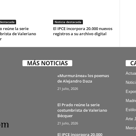
 destacada
Noticia destacada
o reúne la serie
El IPCE incorpora 20.000 nuevos
brista de Valeriano
registros a su archivo digital
r
MÁS NOTICIAS
C
Actua
«Murmuránea» los poemas
de Alejandro Daza
Notic
21 julio, 2026
Expos
Madri
El Prado reúne la serie
costumbrista de Valeriano
Estilo
Bécquer
Arte 
21 julio, 2026
Merca
El IPCE incorpora 20.000