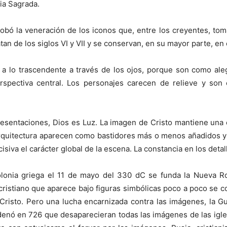
ia Sagrada.
aprobó la veneración de los iconos que, entre los creyentes, tom
an de los siglos VI y VII y se conservan, en su mayor parte, en 
o a lo trascendente a través de los ojos, porque son como al
perspectiva central. Los personajes carecen de relieve y so
esentaciones, Dios es Luz. La imagen de Cristo mantiene una 
 arquitectura aparecen como bastidores más o menos añadidos y
iva el carácter global de la escena. La constancia en los deta
lonia griega el 11 de mayo del 330 dC se funda la Nueva Rom
cristiano que aparece bajo figuras simbólicas poco a poco se con
 Cristo. Pero una lucha encarnizada contra las imágenes, la Gu
denó en 726 que desaparecieran todas las imágenes de las igle