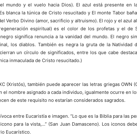
l mundo y el vuelo hacia Dios). El azul está presente en la
 Es blanca la túnica de Cristo resucitado y El monte Tabor bañad
el Verbo Divino (amor, sacrificio y altruismo). El rojo y el azul
egeneración espiritual) es el color de los profetas y el de 
 negro significa renuncia a la vanidad del mundo. El negro sim
nal, los diablos. También es negra la gruta de la Natividad 
cierran un círculo de significados, entre los que cabe destac
ica inmaculada de Cristo resucitado.)
XC (Xristós), también puede aparecer las letras griegas OWN (O
 en el nombre asignado a cada individuo, igualmente ocurre en l
cen de este requisito no estarían considerados sagrados.
uívoca entre Eucaristía e imagen. “Lo que es la Biblia para las pe
el icono para la vista,…” (San Juan Damasceno). Los iconos deb
io Eucarístico.