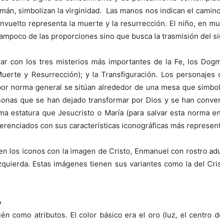
mán, simbolizan la virginidad. Las manos nos indican el camino 
 envuelto representa la muerte y la resurrección. El niño, en
tampoco de las proporciones sino que busca la trasmisión del si
r con los tres misterios más importantes de la Fe, los Dogm
Muerte y Resurrección); y la Transfiguración. Los personajes
 por norma general se sitúan alrededor de una mesa que simboli
onas que se han dejado transformar por Dios y se han conver
ma estatura que Jesucristo o María (para salvar esta norma e
ferenciados con sus características iconográficas más represent
en los iconos con la imagen de Cristo, Enmanuel con rostro adu
izquierda. Estas imágenes tienen sus variantes como la del Cris
o
n como atributos. El color básico era el oro (luz, el centro de