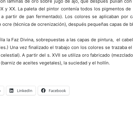
on láminas de oro sobre jugo de ajo, que después pulían con 
s.XIX y XX. La paleta del pintor contenía todos los pigmentos
 a partir de pan fermentado). Los colores se aplicaban por 
de ocre (técnica de ocrenización), después pequeñas capas de b
la la Faz Divina, sobrepuestas a las capas de pintura, el cabel
les.) Una vez finalizado el trabajo con los colores se trazaba 
elestial). A partir del s. XVII se utiliza oro fabricado (mezclad
(barniz de aceites vegetales), la suciedad y el hollín.
o
LinkedIn
Facebook