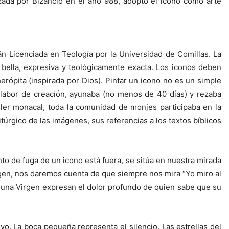
izada por Bizancio en el año 988, adoptó el icono como arte
n Licenciada en Teología por la Universidad de Comillas. La
, bella, expresiva y teológicamente exacta. Los iconos deben
erópita (inspirada por Dios). Pintar un icono no es un simple
 labor de creación, ayunaba (no menos de 40 días) y rezaba
aller monacal, toda la comunidad de monjes participaba en la
úrgico de las imágenes, sus referencias a los textos bíblicos
to de fuga de un icono está fuera, se sitúa en nuestra mirada
irgen, nos daremos cuenta de que siempre nos mira “Yo miro al
de una Virgen expresan el dolor profundo de quien sabe que su
. La boca pequeña representa el silencio. Las estrellas del