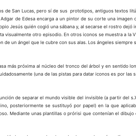
s de San Lucas, pero sí de sus prototipos, antiguos textos lit
ey Adgar de Edesa encarga a un pintor de su corte una imagen 
ropio Jesús quién cogió una sábana y, al secarse el rostro dejó
ata visualmente otro episodio. En otros iconos se muestra a la 
ón de un ángel que le cubre con sus alas. Los ángeles siempre 
asa más próxima al núcleo del tronco del árbol y en sentido lon
idadosamente (una de las pistas para datar iconos es por las s
ción de separar el mundo visible del invisible (a partir del s.X
lino, posteriormente se sustituyó por papel) en la que aplica
oso. Mediante unas plantillas o prórisi que contenían el dibu