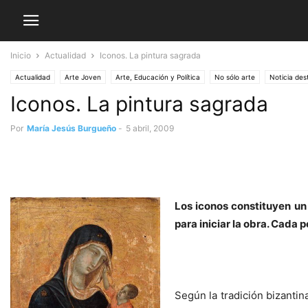
Inicio
Actualidad
Iconos. La pintura sagrada
Actualidad
Arte Joven
Arte, Educación y Política
No sólo arte
Noticia de
Iconos. La pintura sagrada
Por
María Jesús Burgueño
-
5 abril, 2009
Los iconos constituyen un 
para iniciar la obra. Cada 
Según la tradición bizantin