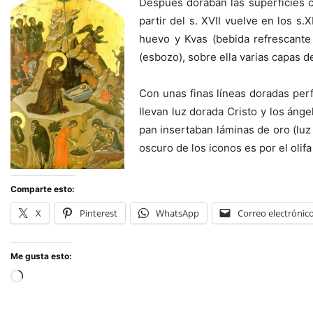
Después doraban las superficies c
partir del s. XVII vuelve en los 
huevo y Kvas (bebida refrescante
(esbozo), sobre ella varias capas 
Con unas finas líneas doradas perfi
llevan luz dorada Cristo y los ánge
pan insertaban láminas de oro (luz c
oscuro de los iconos es por el olifa 
Comparte esto:
X
Pinterest
WhatsApp
Correo electrónic
Me gusta esto:
Cargando...