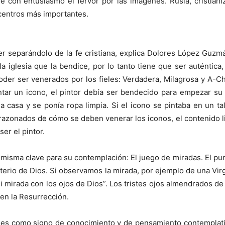
lve con entusiasmo el fervor por las imágenes. Rusia, cristian
 centros más importantes.
 separándolo de la fe cristiana, explica Dolores López Guzmá
 iglesia que la bendice, por lo tanto tiene que ser auténtica
oder ser venerados por los fieles: Verdadera, Milagrosa y A-Ch
ntar un icono, el pintor debía ser bendecido para empezar su
a casa y se ponía ropa limpia. Si el icono se pintaba en un t
razonados de cómo se deben venerar los iconos, el contenido lit
ser el pintor.
 misma clave para su contemplación: El juego de miradas. El pun
isterio de Dios. Si observamos la mirada, por ejemplo de una V
mi mirada con los ojos de Dios”. Los tristes ojos almendrados 
 en la Resurrección.
es como signo de conocimiento y de pensamiento contemplativo