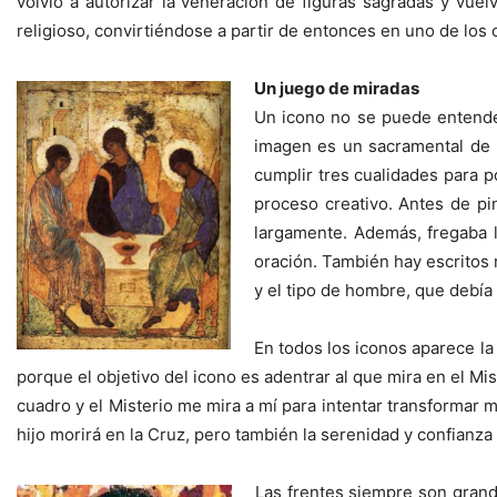
volvió a autorizar la veneración de figuras sagradas y vue
religioso, convirtiéndose a partir de entonces en uno de los
Un juego de miradas
Un icono no se puede entender
imagen es un sacramental de la
cumplir tres cualidades para p
proceso creativo. Antes de pi
largamente. Además, fregaba l
oración. También hay escritos 
y el tipo de hombre, que debía 
En todos los iconos aparece la
porque el objetivo del icono es adentrar al que mira en el M
cuadro y el Misterio me mira a mí para intentar transformar 
hijo morirá en la Cruz, pero también la serenidad y confianza
Las frentes siempre son grand