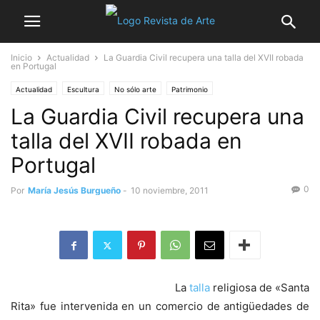
Inicio
Actualidad
La Guardia Civil recupera una talla del XVII robada
en Portugal
Actualidad
Escultura
No sólo arte
Patrimonio
La Guardia Civil recupera una
talla del XVII robada en
Portugal
0
Por
María Jesús Burgueño
-
10 noviembre, 2011
La
talla
religiosa de «Santa
Rita» fue intervenida en un comercio de antigüedades de