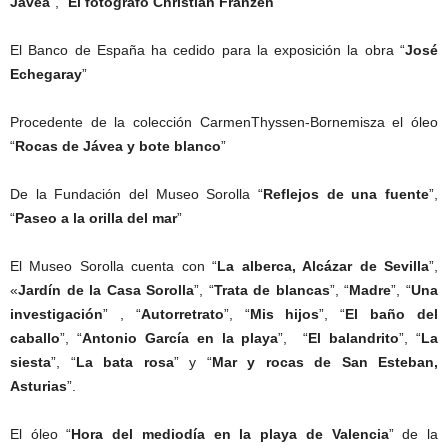
Jávea
”, “
El fotógrafo Christian Franzen
”
El Banco de España ha cedido para la exposición la obra “
José
Echegaray
”
Procedente de la colección CarmenThyssen-Bornemisza el óleo
“
Rocas de Jávea y bote blanco
”
De la Fundación del Museo Sorolla “
Reflejos de una fuente
”,
“
Paseo a la orilla del mar
”
El Museo Sorolla cuenta con “
La alberca, Alcázar de Sevilla
”,
«
Jardín de la Casa Sorolla
”, “
Trata de blancas
”, “
Madre
”, “
Una
investigación
” , “
Autorretrato
”, “
Mis hijos
”, “
El baño del
caballo
”, “
Antonio García en la playa
”, “
El balandrito
”, “
La
siesta
”, “
La bata rosa
” y “
Mar y rocas de San Esteban,
Asturias
”.
El óleo “
Hora del mediodía en la playa de Valencia
” de la