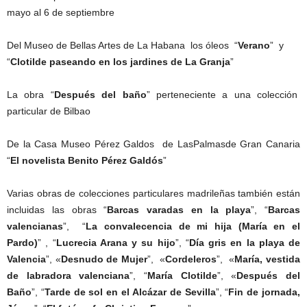
mayo al 6 de septiembre
Del Museo de Bellas Artes de La Habana los óleos “
Verano
” y
“
Clotilde paseando en los jardines de La Granja
”
La obra “
Después del baño
” perteneciente a una colección
particular de Bilbao
De la Casa Museo Pérez Galdos de LasPalmasde Gran Canaria
“
El novelista Benito Pérez Galdós
”
Varias obras de colecciones particulares madrileñas también están
incluidas las obras “
Barcas varadas en la playa
”, “
Barcas
valencianas
”, “
La convalecencia de mi hija (María en el
Pardo)
” , “
Lucrecia Arana y su hijo
”, “
Día gris en la playa de
Valencia
”, «
Desnudo de Mujer
”, «
Cordeleros
”, «
María, vestida
de labradora valenciana
”, “
María Clotilde
”, «
Después del
Baño
”, “
Tarde de sol en el Alcázar de Sevilla
”, “
Fin de jornada,