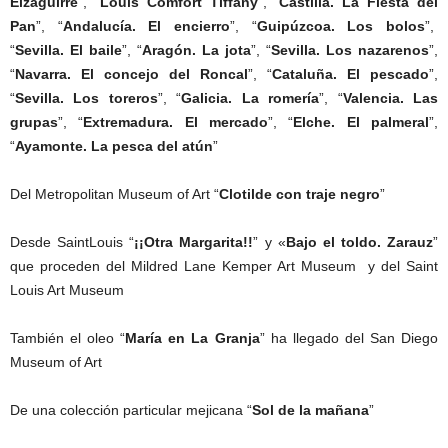
Eizaguirre
”, “
Louis Comfort Tiffany
”, “
Castilla. La Fiesta del
Pan
”, “
Andalucía. El encierro
”, “
Guipúzcoa. Los bolos
”,
“
Sevilla. El baile
”, “
Aragón. La jota
”, “
Sevilla. Los nazarenos
”,
“
Navarra. El concejo del Roncal
”, “
Cataluña. El pescado
”,
“
Sevilla. Los toreros
”, “
Galicia. La romería
”, “
Valencia. Las
grupas
”, “
Extremadura. El mercado
”, “
Elche. El palmeral
”,
“
Ayamonte. La pesca del atún
”
Del Metropolitan Museum of Art “
Clotilde con traje negro
”
Desde SaintLouis “
¡¡Otra Margarita!!
” y «
Bajo el toldo. Zarauz
”
que proceden del Mildred Lane Kemper Art Museum y del Saint
Louis Art Museum
También el oleo “
María en La Granja
” ha llegado del San Diego
Museum of Art
De una colección particular mejicana “
Sol de la mañana
”