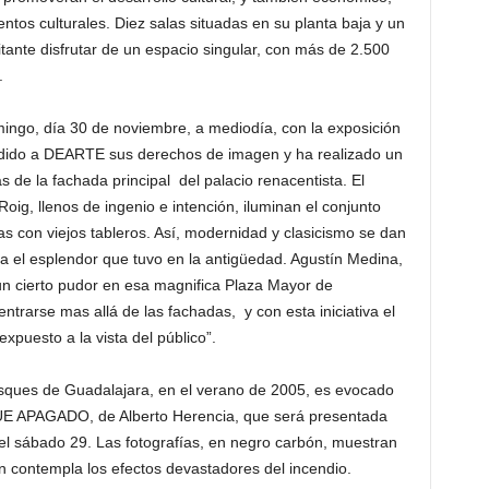
entos culturales. Diez salas situadas en su planta baja y un
itante disfrutar de un espacio singular, con más de 2.500
.
omingo, día 30 de noviembre, a mediodía, con la exposición
cedido a DEARTE sus derechos de imagen y ha realizado un
 de la fachada principal del palacio renacentista. El
Roig, llenos de ingenio e intención, iluminan el conjunto
 con viejos tableros. Así, modernidad y clasicismo se dan
lla el esplendor que tuvo en la antigüedad. Agustín Medina,
n cierto pudor en esa magnifica Plaza Mayor de
entrarse mas allá de las fachadas, y con esta iniciativa el
xpuesto a la vista del público”.
osques de Guadalajara, en el verano de 2005, es evocado
QUE APAGADO, de Alberto Herencia, que será presentada
 el sábado 29. Las fotografías, en negro carbón, muestran
 contempla los efectos devastadores del incendio.