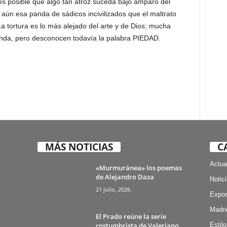
es posible que algo tan atroz suceda bajo amparo del
aún esa panda de sádicos incivilizados que el maltrato
La tortura es lo más alejado del arte y de Dios; mucha
anda, pero desconocen todavía la palabra PIEDAD.
MÁS NOTICIAS
C
Actua
«Murmuránea» los poemas
de Alejandro Daza
Notic
21 julio, 2026
Expos
Madri
El Prado reúne la serie
costumbrista de Valeriano
Estilo