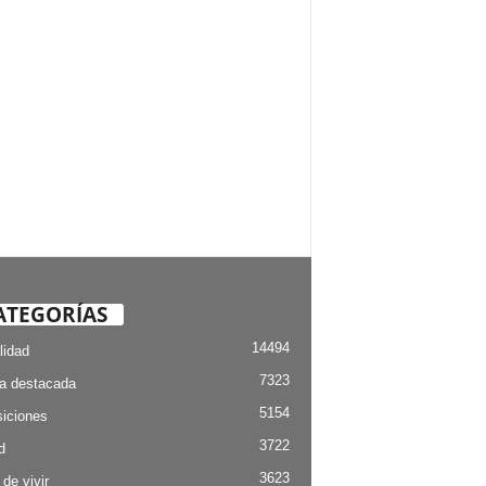
ATEGORÍAS
14494
lidad
7323
ia destacada
5154
iciones
3722
d
3623
 de vivir