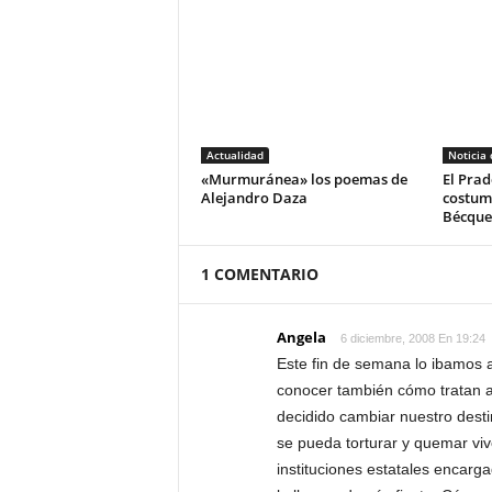
Actualidad
Noticia
«Murmuránea» los poemas de
El Prad
Alejandro Daza
costum
Bécque
1 COMENTARIO
Angela
6 diciembre, 2008 En 19:24
Este fin de semana lo ibamos 
conocer también cómo tratan a
decidido cambiar nuestro desti
se pueda torturar y quemar viv
instituciones estatales encarga