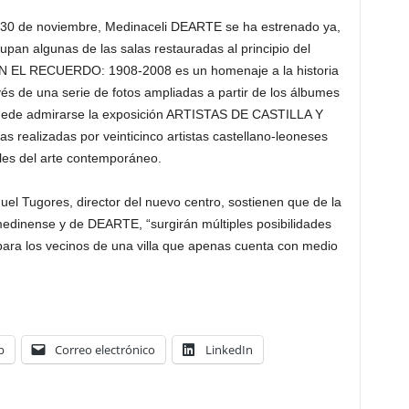
ía 30 de noviembre, Medinaceli DEARTE se ha estrenado ya,
pan algunas de las salas restauradas al principio del
EN EL RECUERDO: 1908-2008 es un homenaje a la historia
ravés de una serie de fotos ampliadas a partir de los álbumes
puede admirarse la exposición ARTISTAS DE CASTILLA Y
 realizadas por veinticinco artistas castellano-leoneses
les del arte contemporáneo.
iguel Tugores, director del nuevo centro, sostienen que de la
medinense y de DEARTE, “surgirán múltiples posibilidades
l para los vecinos de una villa que apenas cuenta con medio
p
Correo electrónico
LinkedIn