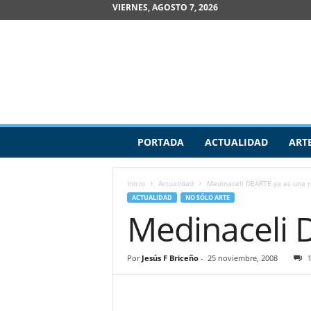
VIERNES, AGOSTO 7, 2026
R
PORTADA
ACTUALIDAD
ART
e
v
i
Inicio
Actualidad
Medinaceli DEARTE ya es una r
s
ACTUALIDAD
NO SÓLO ARTE
t
Medinaceli 
a
d
e
Por
Jesús F Briceño
-
25 noviembre, 2008
A
r
t
e