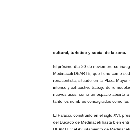
–
L
o
g
o
p
r
e
cultural, turístico y social de la zona.
s
s
El próximo día 30 de noviembre se inaug
Medinaceli DEARTE, que tiene como sede e
renacentista, situado en la Plaza Mayor
intenso y exhaustivo trabajo de remodela
nuevos usos, como un espacio abierto a la
tanto los nombres consagrados como las
El Palacio, construido en el siglo XVI, pres
del Ducado de Medinaceli hasta bien entr
DEARTE y el Ayuntamiento de Medinaceli 