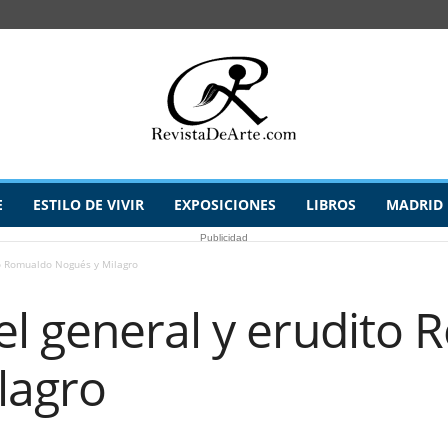
E
ESTILO DE VIVIR
EXPOSICIONES
LIBROS
MADRID
Publicidad
o Romualdo Nogués y Milagro
l general y erudito
lagro