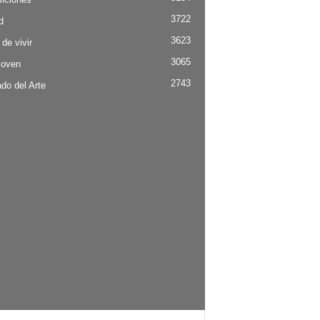
3722
d
3623
 de vivir
3065
Joven
2743
do del Arte