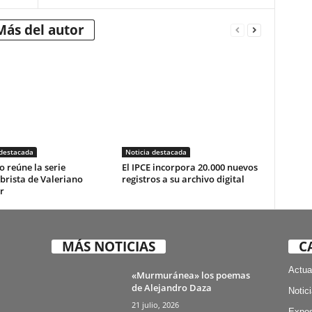
Más del autor
 destacada
Noticia destacada
o reúne la serie
El IPCE incorpora 20.000 nuevos
brista de Valeriano
registros a su archivo digital
r
MÁS NOTICIAS
C
Actua
«Murmuránea» los poemas
de Alejandro Daza
Notic
21 julio, 2026
Expos