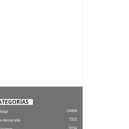
ATEGORÍAS
14494
lidad
7323
ia destacada
5154
iciones