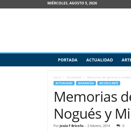
MIÉRCOLES, AGOSTO 5, 2026
R
PORTADA
ACTUALIDAD
ART
e
v
i
Inicio
Actualidad
Memorias del general y erudit
s
ACTUALIDAD
BIOGRAFÍAS
NO SÓLO ARTE
t
Memorias de
a
d
e
Nogués y Mi
A
r
t
Por
Jesús F Briceño
-
2 febrero, 2014
0
e