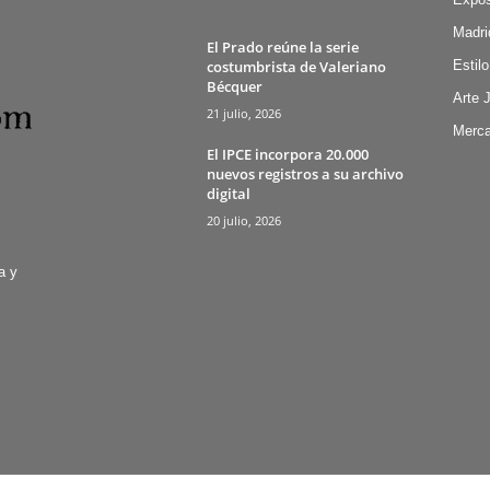
Madri
El Prado reúne la serie
costumbrista de Valeriano
Estilo
Bécquer
Arte 
21 julio, 2026
Merca
El IPCE incorpora 20.000
nuevos registros a su archivo
digital
20 julio, 2026
a y