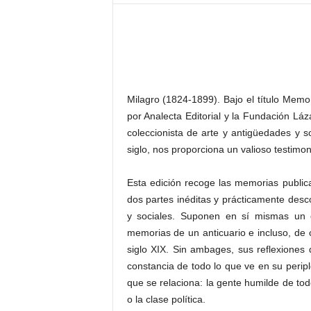
–
L
o
g
o
p
r
Milagro (1824-1899). Bajo el título Memor
e
por Analecta Editorial y la Fundación Lá
s
coleccionista de arte y antigüedades y 
s
siglo, nos proporciona un valioso testimon
Esta edición recoge las memorias publica
dos partes inéditas y prácticamente desc
y sociales. Suponen en sí mismas un ca
memorias de un anticuario e incluso, de 
siglo XIX. Sin ambages, sus reflexiones
constancia de todo lo que ve en su peripl
que se relaciona: la gente humilde de to
o la clase política.