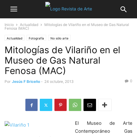
Inicio
Actualidad
Mitologías de Vilariño en el Museo de Gas Natural
Fenosa (MAC)
Actualidad
Fotografía
No sólo arte
Mitologías de Vilariño en el
Museo de Gas Natural
Fenosa (MAC)
0
Por
Jesús F Briceño
-
24 octubre, 2013
El Museo de Arte
Contemporáneo Gas