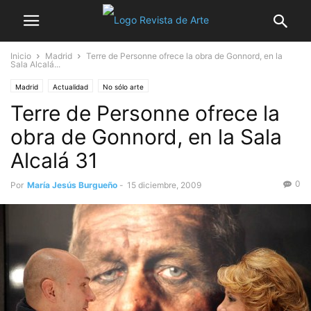
Inicio
Madrid
Terre de Personne ofrece la obra de Gonnord, en la
Sala Alcalá...
Madrid
Actualidad
No sólo arte
Terre de Personne ofrece la
obra de Gonnord, en la Sala
Alcalá 31
0
Por
María Jesús Burgueño
-
15 diciembre, 2009