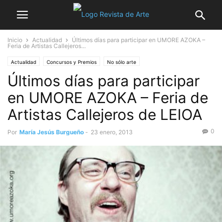
Inicio
Actualidad
Últimos días para participar en UMORE AZOKA –
Feria de Artistas Callejeros...
Actualidad
Concursos y Premios
No sólo arte
Últimos días para participar
en UMORE AZOKA – Feria de
Artistas Callejeros de LEIOA
0
Por
María Jesús Burgueño
-
23 enero, 2013