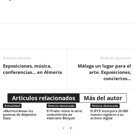
Artículo anterior
Artículo siguiente
Exposiciones, música,
Málaga un lugar para el
conferencias… en Almería
arte. Exposiciones,
conciertos…
Artículos relacionados
Más del autor
Actualidad
Noticia destacada
Noticia destacada
«Murmuránea» los
El Prado reúne la serie
El IPCE incorpora 20.000
poemas de Alejandro
costumbrista de
nuevos registros a su
Daza
Valeriano Bécquer
archivo digital