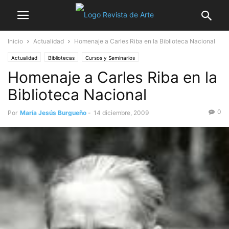
Inicio
Actualidad
Homenaje a Carles Riba en la Biblioteca Nacional
Actualidad
Bibliotecas
Cursos y Seminarios
Homenaje a Carles Riba en la
Biblioteca Nacional
0
Por
María Jesús Burgueño
-
14 diciembre, 2009