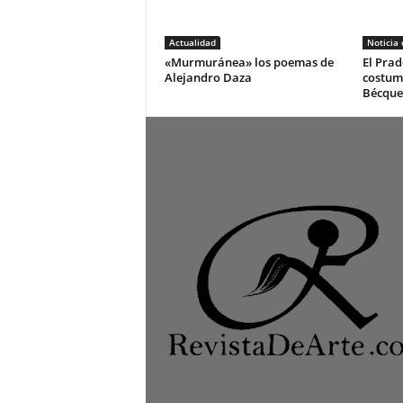
Actualidad
Noticia
«Murmuránea» los poemas de
El Prad
Alejandro Daza
costum
Bécque