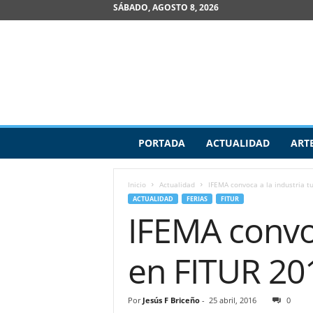
SÁBADO, AGOSTO 8, 2026
R
PORTADA
ACTUALIDAD
ART
e
v
i
Inicio
Actualidad
IFEMA convoca a la industria t
s
ACTUALIDAD
FERIAS
FITUR
t
IFEMA convoc
a
d
e
en FITUR 20
A
r
t
Por
Jesús F Briceño
-
25 abril, 2016
0
e