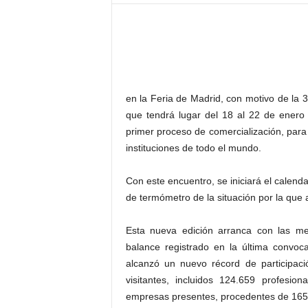
–
L
o
g
o
p
r
en la Feria de Madrid, con motivo de la 
e
que tendrá lugar del 18 al 22 de enero 
s
primer proceso de comercialización, para 
s
instituciones de todo el mundo.
Con este encuentro, se iniciará el calenda
de termómetro de la situación por la que
Esta nueva edición arranca con las mej
balance registrado en la última convoc
alcanzó un nuevo récord de participaci
visitantes, incluidos 124.659 profesi
empresas presentes, procedentes de 165