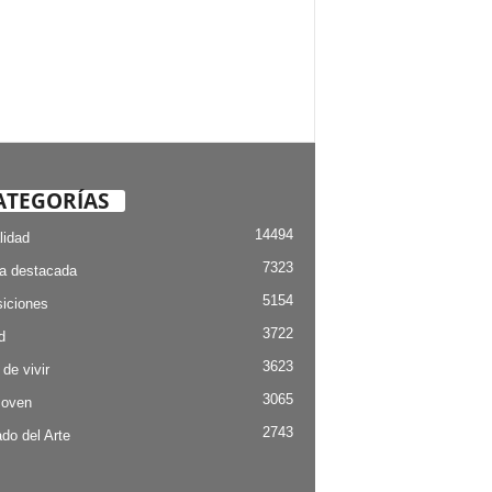
ATEGORÍAS
14494
lidad
7323
ia destacada
5154
iciones
3722
d
3623
 de vivir
3065
Joven
2743
do del Arte