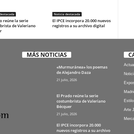
 destacada
Noticia destacada
o reúne la serie
El IPCE incorpora 20.000 nuevos
brista de Valeriano
registros a su archivo digital
r
MÁS NOTICIAS
C
Actua
«Murmuránea» los poemas
de Alejandro Daza
Notic
21 julio, 2026
Expos
Madri
El Prado reúne la serie
costumbrista de Valeriano
Estilo
Bécquer
Arte 
21 julio, 2026
Merca
El IPCE incorpora 20.000
nuevos registros a su archivo