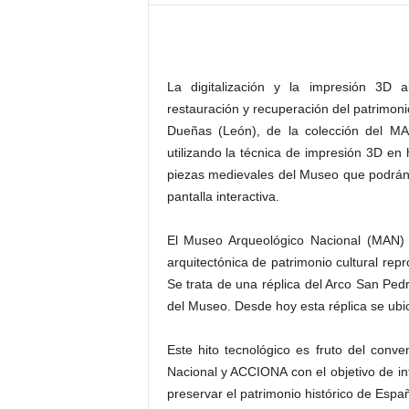
–
L
o
g
La digitalización y la impresión 3D 
o
p
restauración y recuperación del patrimoni
r
Dueñas (León), de la colección del MA
e
utilizando la técnica de impresión 3D en
s
piezas medievales del Museo que podrán
s
pantalla interactiva.
El Museo Arqueológico Nacional (MAN)
arquitectónica de patrimonio cultural re
Se trata de una réplica del Arco San Pedr
del Museo. Desde hoy esta réplica se ubi
Este hito tecnológico es fruto del conv
Nacional y ACCIONA con el objetivo de in
preservar el patrimonio histórico de Espa