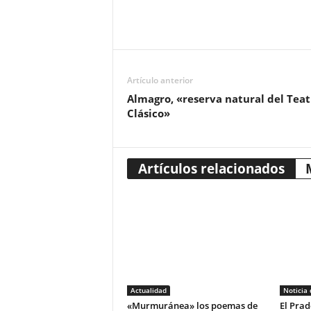
Artículo anterior
Almagro, «reserva natural del Teat
Clásico»
Artículos relacionados
Actualidad
Noticia
«Murmuránea» los poemas de
El Prad