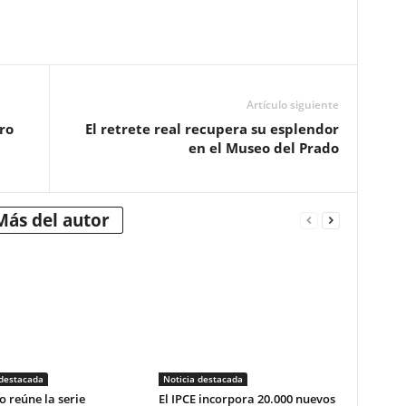
Artículo siguiente
ro
El retrete real recupera su esplendor
en el Museo del Prado
Más del autor
 destacada
Noticia destacada
o reúne la serie
El IPCE incorpora 20.000 nuevos