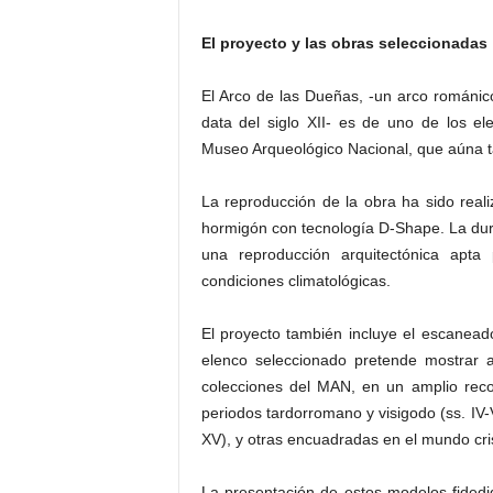
El proyecto y las obras seleccionadas
El Arco de las Dueñas, -un arco románic
data del siglo XII- es de uno de los e
Museo Arqueológico Nacional, que aúna ta
La reproducción de la obra ha sido rea
hormigón con tecnología D-Shape. La dura
una reproducción arquitectónica apta
condiciones climatológicas.
El proyecto también incluye el escanead
elenco seleccionado pretende mostrar 
colecciones del MAN, en un amplio recor
periodos tardorromano y visigodo (ss. IV-V
XV), y otras encuadradas en el mundo cris
La presentación de estos modelos fidedig