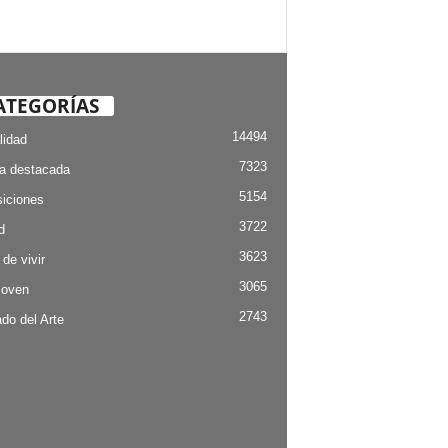
ATEGORÍAS
14494
lidad
7323
ia destacada
5154
iciones
3722
d
3623
 de vivir
3065
Joven
2743
do del Arte