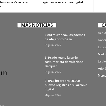
brista de Valeriano
registros a su archivo digital
r
MÁS NOTICIAS
C
Actua
«Murmuránea» los poemas
de Alejandro Daza
Notic
21 julio, 2026
Expos
Madri
El Prado reúne la serie
costumbrista de Valeriano
Estilo
Bécquer
Arte 
21 julio, 2026
Merca
El IPCE incorpora 20.000
nuevos registros a su archivo
digital
20 julio, 2026