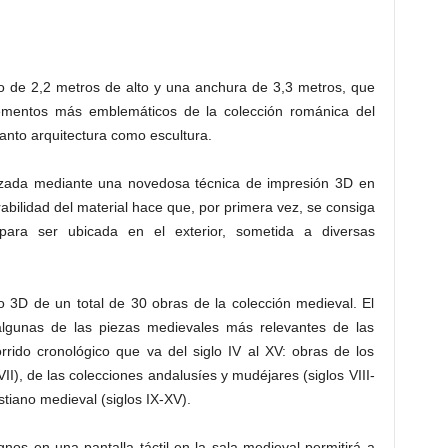
o de 2,2 metros de alto y una anchura de 3,3 metros, que
lementos más emblemáticos de la colección románica del
nto arquitectura como escultura.
lizada mediante una novedosa técnica de impresión 3D en
bilidad del material hace que, por primera vez, se consiga
 para ser ubicada en el exterior, sometida a diversas
o 3D de un total de 30 obras de la colección medieval. El
algunas de las piezas medievales más relevantes de las
rido cronológico que va del siglo IV al XV: obras de los
II), de las colecciones andalusíes y mudéjares (siglos VIII-
tiano medieval (siglos IX-XV).
nos en una pantalla táctil en la sala medieval permitirá a