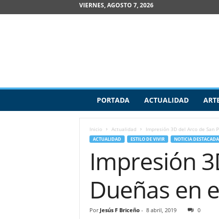
VIERNES, AGOSTO 7, 2026
R
PORTADA
ACTUALIDAD
ART
e
v
i
Inicio
Actualidad
Impresión 3D del Arco de San P
s
ACTUALIDAD
ESTILO DE VIVIR
NOTICIA DESTACADA
t
Impresión 3D
a
d
e
Dueñas en e
A
r
t
Por
Jesús F Briceño
-
8 abril, 2019
0
e