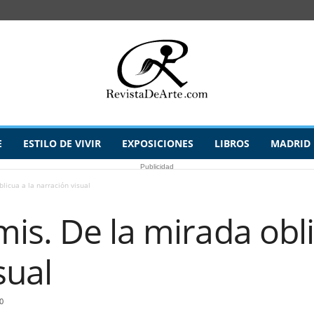
E
ESTILO DE VIVIR
EXPOSICIONES
LIBROS
MADRID
Publicidad
licua a la narración visual
s. De la mirada obli
sual
0