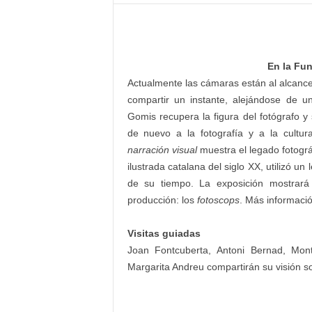
–
L
o
g
En la Fu
o
p
Actualmente las cámaras están al alcance 
r
compartir un instante, alejándose de un
e
Gomis recupera la figura del fotógrafo 
s
de nuevo a la fotografía y a la cultur
s
narración visual
muestra el legado fotográ
ilustrada catalana del siglo XX, utilizó 
de su tiempo. La exposición mostrar
producción: los
fotoscops
. Más informaci
Visitas guiadas
Joan Fontcuberta, Antoni Bernad, Mon
Margarita Andreu compartirán su visión s