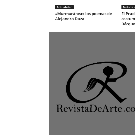
Actualidad
Noticia
«Murmuránea» los poemas de
El Prad
Alejandro Daza
costum
Bécque