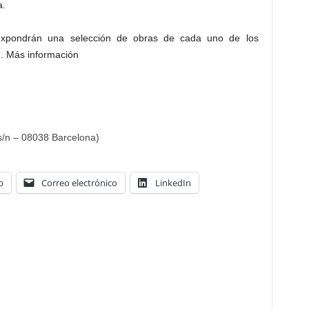
a.
e expondrán una selección de obras de cada uno de los
n. Más información
s/n – 08038 Barcelona)
p
Correo electrónico
LinkedIn