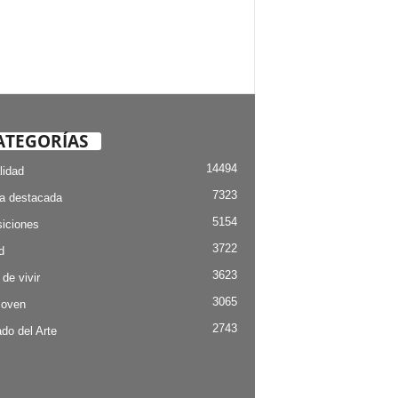
ATEGORÍAS
14494
lidad
7323
ia destacada
5154
iciones
3722
d
3623
 de vivir
3065
Joven
2743
do del Arte