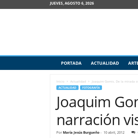
JUEVES, AGOSTO 6, 2026
R
PORTADA
ACTUALIDAD
ART
e
v
i
Inicio
Actualidad
Joaquim Gomis. De la mirada ob
s
ACTUALIDAD
FOTOGRAFÍA
t
Joaquim Gomi
a
d
e
narración vi
A
r
t
Por
María Jesús Burgueño
-
10 abril, 2012
e