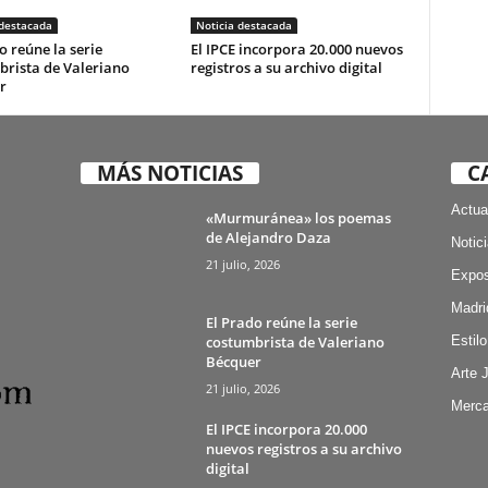
 destacada
Noticia destacada
o reúne la serie
El IPCE incorpora 20.000 nuevos
brista de Valeriano
registros a su archivo digital
r
MÁS NOTICIAS
C
Actua
«Murmuránea» los poemas
de Alejandro Daza
Notic
21 julio, 2026
Expos
Madri
El Prado reúne la serie
costumbrista de Valeriano
Estilo
Bécquer
Arte 
21 julio, 2026
Merca
El IPCE incorpora 20.000
nuevos registros a su archivo
digital