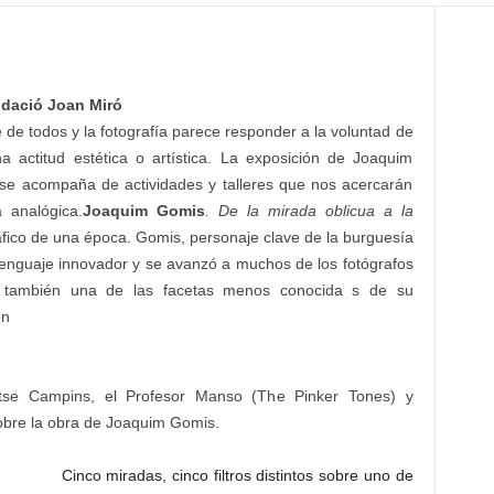
ndació Joan Miró
de todos y la fotografía parece responder a la voluntad de
a actitud estética o artística. La exposición de Joaquim
y se acompaña de actividades y talleres que nos acercarán
a analógica.
Joaquim Gomis
. De la mirada oblicua a la
fico de una época. Gomis, personaje clave de la burguesía
un lenguaje innovador y se avanzó a muchos de los fotógrafos
á también una de las facetas menos conocida s de su
ón
tse Campins, el Profesor Manso (The Pinker Tones) y
obre la obra de Joaquim Gomis.
Cinco miradas, cinco filtros distintos sobre uno de