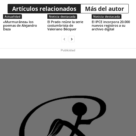
Artículos relacionados
Más del autor
Actualidad
Noticia destacada
Noticia destacada
«Murmuránea» los
El Prado reúne la serie
El IPCE incorpora 20.000
poemas de Alejandro
costumbrista de
nuevos registros a su
Daza
Valeriano Bécquer
archivo digital
Publicidad