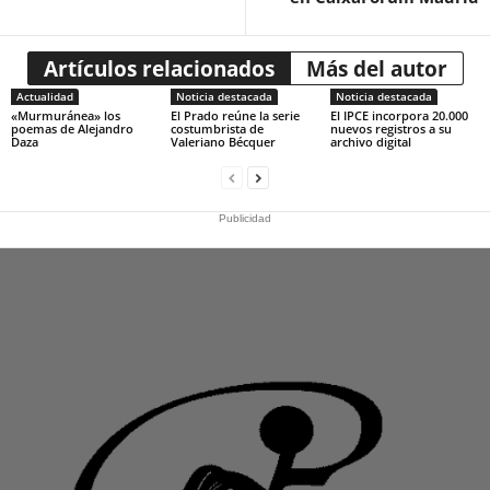
Artículos relacionados
Más del autor
Actualidad
Noticia destacada
Noticia destacada
«Murmuránea» los
El Prado reúne la serie
El IPCE incorpora 20.000
poemas de Alejandro
costumbrista de
nuevos registros a su
Daza
Valeriano Bécquer
archivo digital
Publicidad