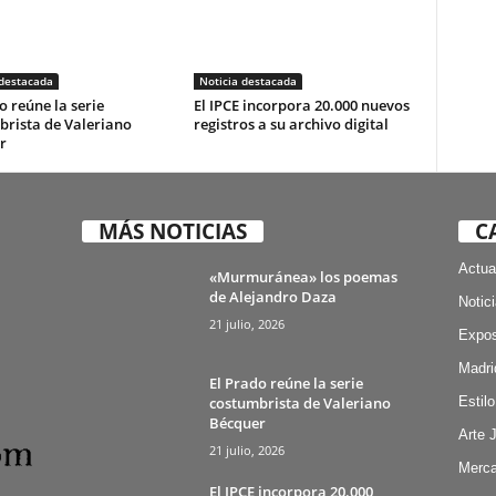
 destacada
Noticia destacada
o reúne la serie
El IPCE incorpora 20.000 nuevos
brista de Valeriano
registros a su archivo digital
r
MÁS NOTICIAS
C
Actua
«Murmuránea» los poemas
de Alejandro Daza
Notic
21 julio, 2026
Expos
Madri
El Prado reúne la serie
costumbrista de Valeriano
Estilo
Bécquer
Arte 
21 julio, 2026
Merca
El IPCE incorpora 20.000