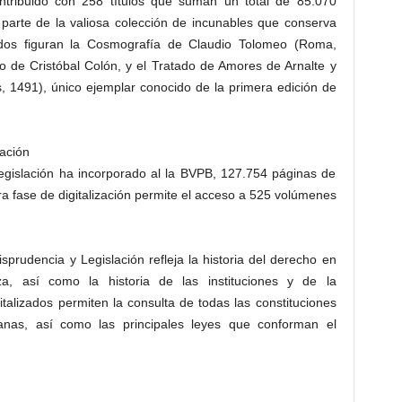
ntribuido con 258 títulos que suman un total de 85.070
parte de la valiosa colección de incunables que conserva
cados figuran la Cosmografía de Claudio Tolomeo (Roma,
fo de Cristóbal Colón, y el Tratado de Amores de Arnalte y
 1491), único ejemplar conocido de la primera edición de
ación
egislación ha incorporado al la BVPB, 127.754 páginas de
mera fase de digitalización permite el acceso a 525 volúmenes
prudencia y Legislación refleja la historia del derecho en
, así como la historia de las instituciones y de la
gitalizados permiten la consulta de todas las constituciones
anas, así como las principales leyes que conforman el