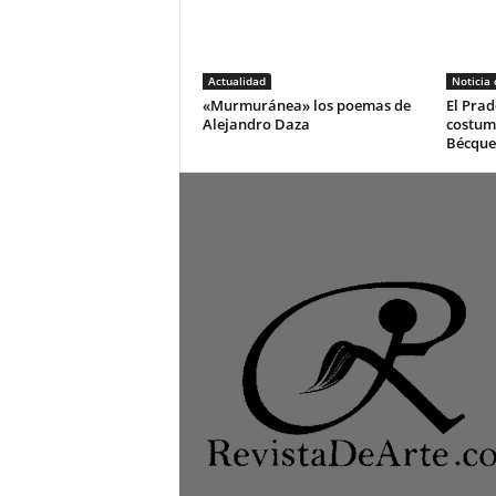
Actualidad
Noticia
«Murmuránea» los poemas de
El Prad
Alejandro Daza
costum
Bécque