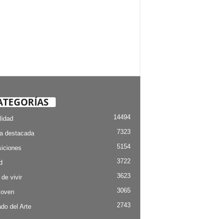
ATEGORÍAS
14494
lidad
7323
ia destacada
5154
iciones
3722
d
3623
 de vivir
3065
Joven
2743
do del Arte