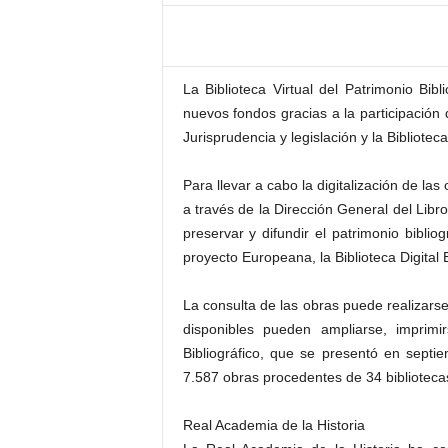
–
L
o
g
La Biblioteca Virtual del Patrimonio Bib
o
nuevos fondos gracias a la participación 
p
Jurisprudencia y legislación y la Bibliote
r
e
s
Para llevar a cabo la digitalización de las 
s
a través de la Dirección General del Libr
preservar y difundir el patrimonio bibliog
proyecto Europeana, la Biblioteca Digital
La consulta de las obras puede realizars
disponibles pueden ampliarse, imprimir
Bibliográfico, que se presentó en sept
7.587 obras procedentes de 34 biblioteca
Real Academia de la Historia