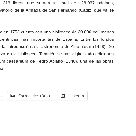
ado 213 libros, que suman un total de 129.937 páginas,
ervatorio de la Armada de San Fernando (Cádiz) que ya se
do en 1753 cuenta con una biblioteca de 30.000 volúmenes
científicas más importantes de España. Entre los fondos
e la Introducción a la astronomía de Albumasar (1489). Se
va en la biblioteca. También se han digitalizado ediciones
cum caesareum de Pedro Apiano (1540), una de las obras
ía.
p
Correo electrónico
LinkedIn