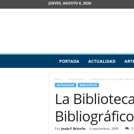
JUEVES, AGOSTO 6, 2026
R
PORTADA
ACTUALIDAD
ART
e
v
i
Inicio
Actualidad
La Biblioteca Virtual del Patri
s
ACTUALIDAD
BIBLIOTECAS
t
La Bibliotec
a
d
e
Bibliográfic
A
r
t
Por
Jesús F Briceño
-
6 septiembre, 2009
0
e