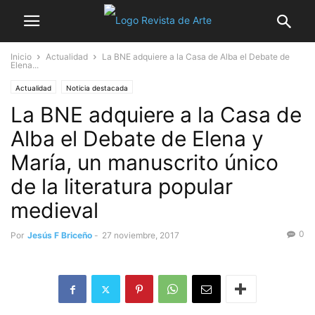
Inicio
Actualidad
La BNE adquiere a la Casa de Alba el Debate de
Elena...
Actualidad
Noticia destacada
La BNE adquiere a la Casa de
Alba el Debate de Elena y
María, un manuscrito único
de la literatura popular
medieval
0
Por
Jesús F Briceño
-
27 noviembre, 2017