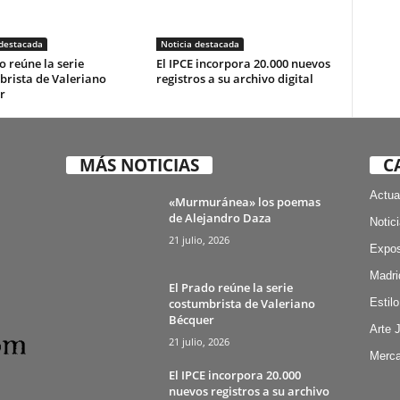
 destacada
Noticia destacada
o reúne la serie
El IPCE incorpora 20.000 nuevos
brista de Valeriano
registros a su archivo digital
r
MÁS NOTICIAS
C
Actua
«Murmuránea» los poemas
de Alejandro Daza
Notic
21 julio, 2026
Expos
Madri
El Prado reúne la serie
costumbrista de Valeriano
Estilo
Bécquer
Arte 
21 julio, 2026
Merca
El IPCE incorpora 20.000
nuevos registros a su archivo