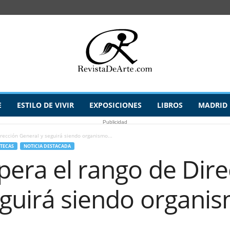
E
ESTILO DE VIVIR
EXPOSICIONES
LIBROS
MADRID
Publicidad
rección General y seguirá siendo organismo...
OTECAS
NOTICIA DESTACADA
pera el rango de Dire
eguirá siendo organi