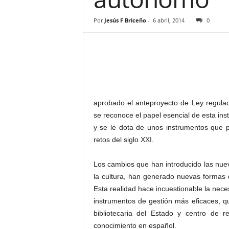
–
L
Por
Jesús F Briceño
-
6 abril, 2014
0
o
g
o
p
r
e
s
aprobado el anteproyecto de Ley regulad
s
se reconoce el papel esencial de esta inst
y se le dota de unos instrumentos que p
retos del siglo XXI.
Los cambios que han introducido las nueva
la cultura, han generado nuevas formas 
Esta realidad hace incuestionable la nece
instrumentos de gestión más eficaces, qu
bibliotecaria del Estado y centro de r
conocimiento en español.