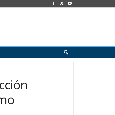
cción
smo