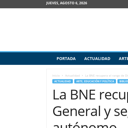
JUEVES, AGOSTO 6, 2026
R
PORTADA
ACTUALIDAD
ART
e
v
i
Inicio
Actualidad
La BNE recupera el rango de Di
s
ACTUALIDAD
ARTE, EDUCACIÓN Y POLÍTICA
BIBLI
t
La BNE recu
a
d
e
General y s
A
r
t
autónomo
e