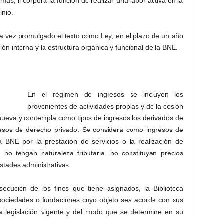
más, incorpora la función de realizar una labor activa en la
inio.
a vez promulgado el texto como Ley, en el plazo de un año
ón interna y la estructura orgánica y funcional de la BNE.
En el régimen de ingresos se incluyen los
provenientes de actividades propias y de la cesión
nueva y contempla como tipos de ingresos los derivados de
ngresos de derecho privado. Se considera como ingresos de
a BNE por la prestación de servicios o la realización de
 no tengan naturaleza tributaria, no constituyan precios
estades administrativas.
ecución de los fines que tiene asignados, la Biblioteca
 sociedades o fundaciones cuyo objeto sea acorde con sus
 la legislación vigente y del modo que se determine en su