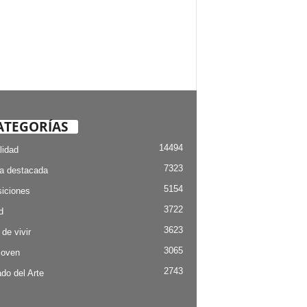
ATEGORÍAS
14494
lidad
7323
ia destacada
5154
iciones
3722
d
3623
 de vivir
3065
Joven
2743
do del Arte