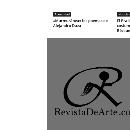
Actualidad
Noticia
«Murmuránea» los poemas de
El Prad
Alejandro Daza
costum
Bécque