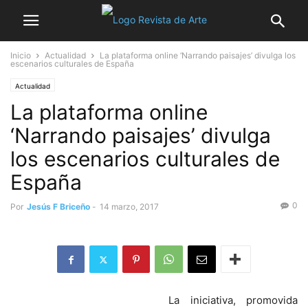
Inicio
Actualidad
La plataforma online ‘Narrando paisajes’ divulga los
escenarios culturales de España
Actualidad
La plataforma online
‘Narrando paisajes’ divulga
los escenarios culturales de
España
0
Por
Jesús F Briceño
-
14 marzo, 2017
La iniciativa, promovida