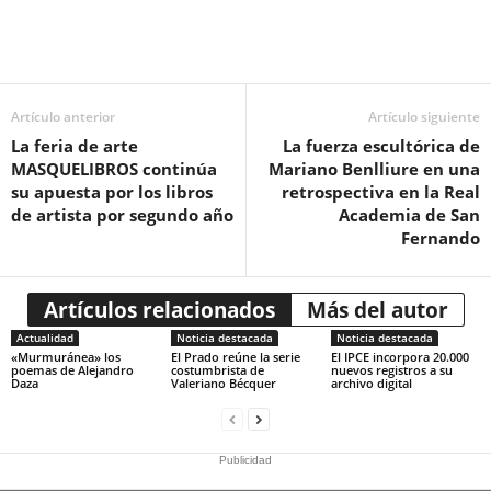
Artículo anterior
Artículo siguiente
La feria de arte
La fuerza escultórica de
MASQUELIBROS continúa
Mariano Benlliure en una
su apuesta por los libros
retrospectiva en la Real
de artista por segundo año
Academia de San
Fernando
Artículos relacionados
Más del autor
Actualidad
Noticia destacada
Noticia destacada
«Murmuránea» los
El Prado reúne la serie
El IPCE incorpora 20.000
poemas de Alejandro
costumbrista de
nuevos registros a su
Daza
Valeriano Bécquer
archivo digital
Publicidad