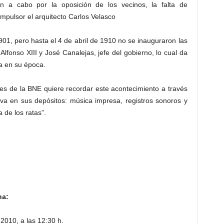
on a cabo por la oposición de los vecinos, la falta de
mpulsor el arquitecto Carlos Velasco
1901, pero hasta el 4 de abril de 1910 no se inauguraron las
 Alfonso XIII y José Canalejas, jefe del gobierno, lo cual da
ra en su época.
es de la BNE quiere recordar este acontecimiento a través
rva en sus depósitos: música impresa, registros sonoros y
 de los ratas”.
na:
2010, a las 12:30 h.