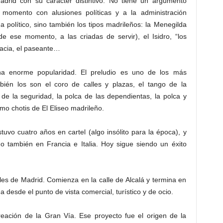
Madrid con su carácter distintivo. No tiene un argumento
el momento con alusiones políticas y a la administración
ma político, sino también los tipos madrileños: la Menegilda
e ese momento, a las criadas de servir), el Isidro, “los
racia, el paseante…
a enorme popularidad. El preludio es uno de los más
ién los son el coro de calles y plazas, el tango de la
 de la seguridad, la polca de las dependientas, la polca y
mo chotis de El Eliseo madrileño.
tuvo cuatro años en cartel (algo insólito para la época), y
o también en Francia e Italia. Hoy sigue siendo un éxito
les de Madrid. Comienza en la calle de Alcalá y termina en
a desde el punto de vista comercial, turístico y de ocio.
eación de la Gran Vía. Ese proyecto fue el origen de la