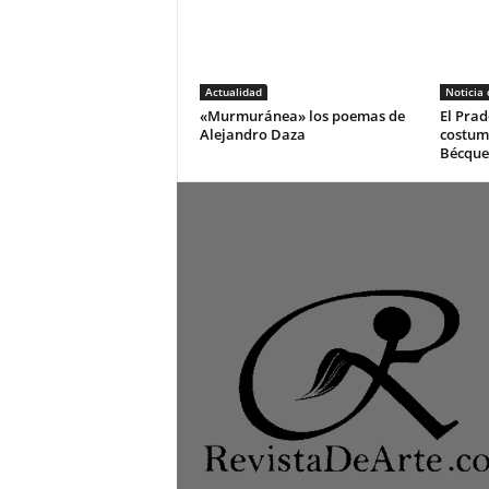
Actualidad
Noticia
«Murmuránea» los poemas de
El Prad
Alejandro Daza
costum
Bécque