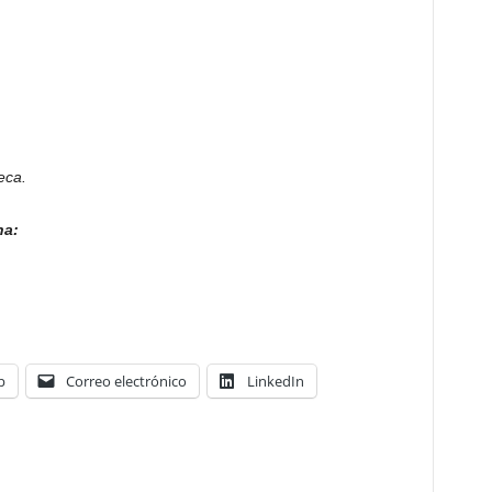
eca.
na:
p
Correo electrónico
LinkedIn