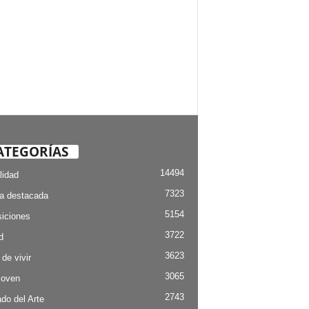
ATEGORÍAS
14494
lidad
7323
ia destacada
5154
iciones
3722
d
3623
 de vivir
3065
Joven
2743
do del Arte