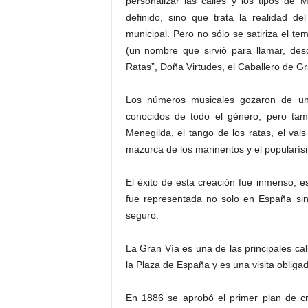
personalizar las calles y los tipos de 
definido, sino que trata la realidad d
municipal. Pero no sólo se satiriza el te
(un nombre que sirvió para llamar, desd
Ratas”, Doña Virtudes, el Caballero de G
Los números musicales gozaron de un
conocidos de todo el género, pero tamb
Menegilda, el tango de los ratas, el vals
mazurca de los marineritos y el popularísi
El éxito de esta creación fue inmenso, es
fue representada no solo en España sin
seguro.
La Gran Vía es una de las principales cal
la Plaza de España y es una visita obligad
En 1886 se aprobó el primer plan de cr