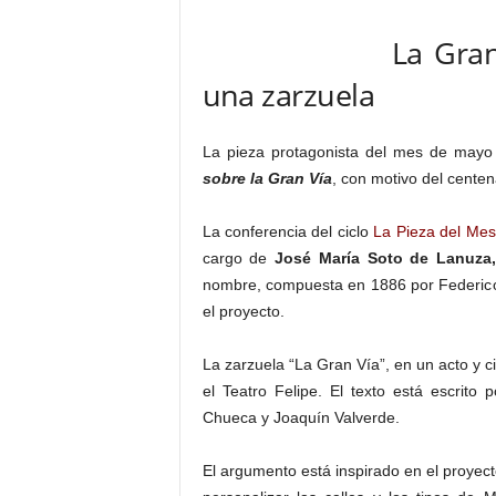
–
L
La Gran
o
una zarzuela
g
o
p
La pieza protagonista del mes de mayo
r
e
sobre la Gran Vía
, con motivo del centen
s
s
La conferencia del ciclo
La Pieza del Mes
cargo de
José María Soto de Lanuza
nombre, compuesta en 1886 por Federico
el proyecto.
La zarzuela “La Gran Vía”, en un acto y c
el Teatro Felipe. El texto está escrit
Chueca y Joaquín Valverde.
El argumento está inspirado en el proyect