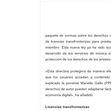
–
L
o
g
o
p
r
paquete de normas sobre los derechos de 
e
de licencias transfronterizas para pres
s
miembro. Esta nueva ley ya ha sido aco
s
desarrollo de los servicios de música 
protección de los derechos de los artistas
«Esta directiva protegerá de manera efe
que los usuarios accedan a contenido
explicado la ponente Marielle Gallo (PP
derechos de autor pueden adaptarse fácilm
economía digital», ha añadido.
Licencias transfronterizas