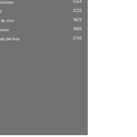
5154
iciones
3722
d
3623
 de vivir
3065
Joven
2743
do del Arte