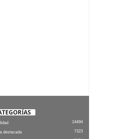
ATEGORÍAS
14494
lidad
7323
ia destacada