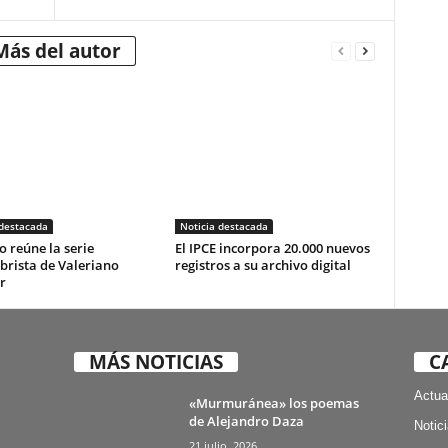
Más del autor
 destacada
Noticia destacada
o reúne la serie
El IPCE incorpora 20.000 nuevos
brista de Valeriano
registros a su archivo digital
r
MÁS NOTICIAS
C
Actua
«Murmuránea» los poemas
de Alejandro Daza
Notic
21 julio, 2026