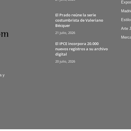
Expos
Madri
El Prado reúne la serie
costumbrista de Valeriano
Estilo
Bécquer
Arte 
21 julio, 2026
Merca
El IPCE incorpora 20.000
nuevos registros a su archivo
digital
20 julio, 2026
a y