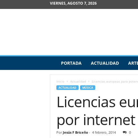
VIERNES, AGOSTO 7, 2026
R
PORTADA
ACTUALIDAD
ART
e
v
i
Inicio
Actualidad
Licencias europeas para potenc
s
ACTUALIDAD
MÚSICA
t
Licencias eu
a
d
e
por internet
A
r
t
Por
Jesús F Briceño
-
4 febrero, 2014
0
e