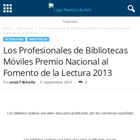
Publicidad
Inicio
Actualidad
Los Profesionales de Bibliotecas Móviles Premio Nacional al
Fomento de la Lectura...
ACTUALIDAD
BIBLIOTECAS
Los Profesionales de Bibliotecas
Móviles Premio Nacional al
Fomento de la Lectura 2013
Por
Jesús F Briceño
-
11 septiembre, 2013
0
Los bibliobus realizan una labor dura pero gratificante, por las carreteras españolas
Los bibliobus realizan una labor dura pero gratificante, por las