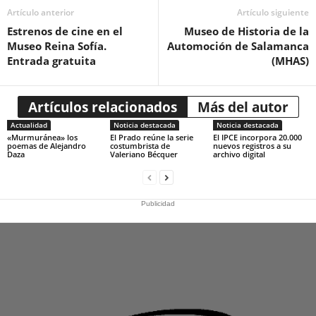
Artículo anterior
Artículo siguiente
Estrenos de cine en el
Museo de Historia de la
Museo Reina Sofía.
Automoción de Salamanca
Entrada gratuita
(MHAS)
Artículos relacionados
Más del autor
Actualidad
Noticia destacada
Noticia destacada
«Murmuránea» los
El Prado reúne la serie
El IPCE incorpora 20.000
poemas de Alejandro
costumbrista de
nuevos registros a su
Daza
Valeriano Bécquer
archivo digital
Publicidad