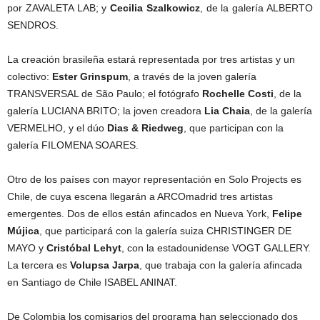
por ZAVALETA LAB; y
Cecilia Szalkowicz
, de la galería ALBERTO
SENDROS.
La creación brasileña estará representada por tres artistas y un
colectivo:
Ester Grinspum
, a través de la joven galería
TRANSVERSAL de São Paulo; el fotógrafo
Rochelle Costi
, de la
galería LUCIANA BRITO; la joven creadora
Lia Chaia
, de la galería
VERMELHO, y el dúo
Dias & Riedweg
, que participan con la
galería FILOMENA SOARES.
Otro de los países con mayor representación en Solo Projects es
Chile, de cuya escena llegarán a ARCOmadrid tres artistas
emergentes. Dos de ellos están afincados en Nueva York,
Felipe
Mújica
, que participará con la galería suiza CHRISTINGER DE
MAYO y
Cristóbal Lehyt
, con la estadounidense VOGT GALLERY.
La tercera es
Volupsa Jarpa
, que trabaja con la galería afincada
en Santiago de Chile ISABEL ANINAT.
De Colombia los comisarios del programa han seleccionado dos