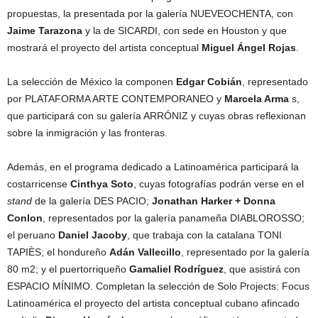
propuestas, la presentada por la galería NUEVEOCHENTA, con
Jaime Tarazona
y la de SICARDI, con sede en Houston y que
mostrará el proyecto del artista conceptual
Miguel Ángel Rojas
.
La selección de México la componen
Edgar Cobián
, representado
por PLATAFORMA ARTE CONTEMPORANEO y
Marcela Arma
s,
que participará con su galería ARRÓNIZ y cuyas obras reflexionan
sobre la inmigración y las fronteras.
Además, en el programa dedicado a Latinoamérica participará la
costarricense
Cinthya Soto
, cuyas fotografías podrán verse en el
stand
de la galería DES PACIO;
Jonathan Harker + Donna
Conlon
, representados por la galería panameña DIABLOROSSO;
el peruano
Daniel Jacoby
, que trabaja con la catalana TONI
TAPIÈS; el hondureño
Adán Vallecillo
, representado por la galería
80 m2; y el puertorriqueño
Gamaliel Rodríguez
, que asistirá con
ESPACIO MÍNIMO. Completan la selección de Solo Projects: Focus
Latinoamérica el proyecto del artista conceptual cubano afincado