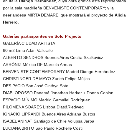
en Italia
Diango Hernández
, cuya obra gráfica está representada
por la sala madrileña BENVENISTE CONTEMPORARY; y la
neerlandesa MIRTA DEMARE, que mostrará el proyecto de
Alicia
Herrero
.
Galerías participantes en Solo Projects
GALERÍA CIUDAD ARTISTA
80 m2 Lima Adán Vallecillo
ALBERTO SENDROS Buenos Aires Cecilia Szalkovicz
ARRÓNIZ México DF Marcela Armas
BENVENISTE CONTEMPORARY Madrid Diango Hernández
CHRISTINGER DE MAYO Zurich Felipe Mújica
DES PACIO San José Cinthya Soto
DIABLOROSSO Panamá Jonathan Harker + Donna Conlon
ESPACIO MÍNIMO Madrid Gamaliel Rodríguez
FILOMENA SOARES Lisboa Dias&Riedweg
IGNACIO LIPRANDI Buenos Aires Adriana Bustos
ISABEL ANINAT Santiago de Chile Volupsa Jarpa
LUCIANA BRITO Sao Paulo Rochelle Costi