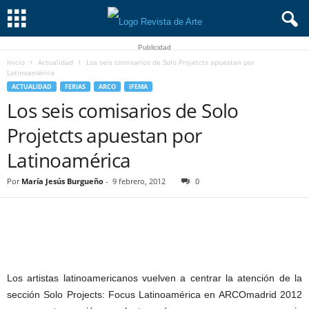
Publicidad
Inicio
Actualidad
Los seis comisarios de Solo Projetcts apuestan por
Latinoamérica
ACTUALIDAD
FERIAS
ARCO
IFEMA
Los seis comisarios de Solo
Projetcts apuestan por
Latinoamérica
Por
María Jesús Burgueño
-
9 febrero, 2012
0
Los artistas latinoamericanos vuelven a centrar la atención de la
sección Solo Projects: Focus Latinoamérica en ARCOmadrid 2012