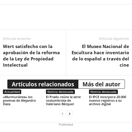
Artículo anterior
Artículo siguiente
Wert satisfecho con la
El Museo Nacional de
aprobación de la reforma
Escultura hace inventario
de la Ley de Propiedad
de lo español a través del
Intelectual
cine
Artículos relacionados
Más del autor
Actualidad
Noticia destacada
Noticia destacada
«Murmuránea» los
El Prado reúne la serie
El IPCE incorpora 20.000
poemas de Alejandro
costumbrista de
nuevos registros a su
Daza
Valeriano Bécquer
archivo digital
Publicidad