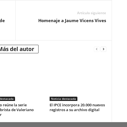
Artículo siguiente
 de
Homenaje a Jaume Vicens Vives
Más del autor
 destacada
Noticia destacada
o reúne la serie
El IPCE incorpora 20.000 nuevos
brista de Valeriano
registros a su archivo digital
r