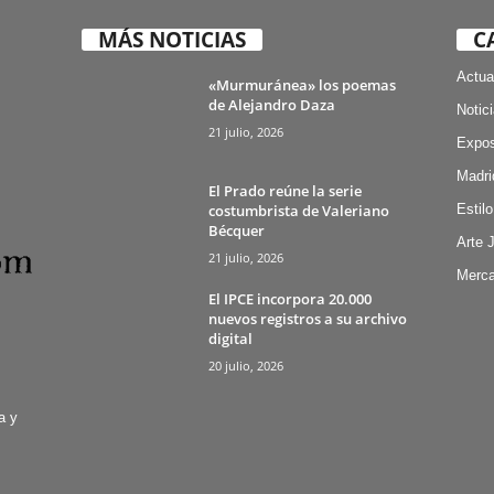
MÁS NOTICIAS
C
Actua
«Murmuránea» los poemas
de Alejandro Daza
Notic
21 julio, 2026
Expos
Madri
El Prado reúne la serie
costumbrista de Valeriano
Estilo
Bécquer
Arte 
21 julio, 2026
Merca
El IPCE incorpora 20.000
nuevos registros a su archivo
digital
20 julio, 2026
a y