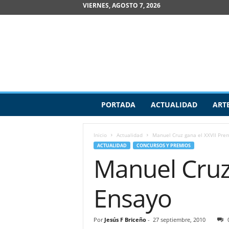
VIERNES, AGOSTO 7, 2026
R
PORTADA
ACTUALIDAD
ART
e
v
i
Inicio
Actualidad
Manuel Cruz gana el XXVII Pre
s
ACTUALIDAD
CONCURSOS Y PREMIOS
t
Manuel Cruz
a
d
e
Ensayo
A
r
t
Por
Jesús F Briceño
-
27 septiembre, 2010
e