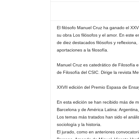
–
L
o
g
El filósofo Manuel Cruz ha ganado el XX
o
su obra Los filósofos y el amor. En este
p
de diez destacados filósofos y reflexiona,
r
e
aportaciones a la filosofía.
s
s
Manuel Cruz es catedrático de Filosofía en
de Filosofía del CSIC. Dirige la revista M
XXVII edición del Premio Espasa de Ensa
En esta edición se han recibido más de m
Barcelona y de América Latina: Argentina
Los temas más tratados han sido el análisi
sociología y la historia.
El jurado, como en anteriores convocator