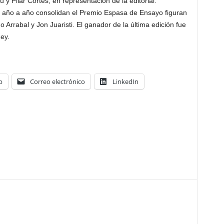
y Pilar Cortés, en representación de la editorial.
ue año a año consolidan el Premio Espasa de Ensayo figuran
 Arrabal y Jon Juaristi. El ganador de la última edición fue
ey.
p
Correo electrónico
LinkedIn