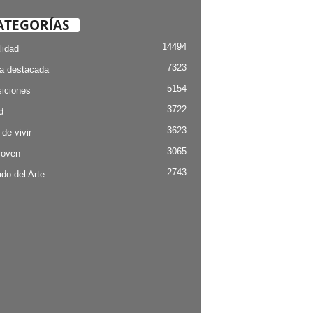
ATEGORÍAS
14494
lidad
7323
ia destacada
5154
iciones
3722
d
3623
 de vivir
3065
Joven
2743
do del Arte