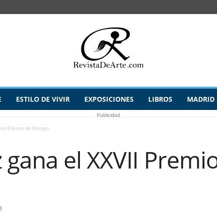
E
ESTILO DE VIVIR
EXPOSICIONES
LIBROS
MADRID
Publicidad
mio Espasa de Ensayo
 gana el XXVII Premi
0