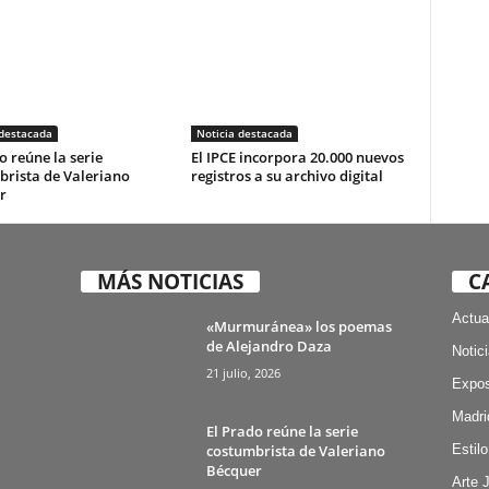
 destacada
Noticia destacada
o reúne la serie
El IPCE incorpora 20.000 nuevos
brista de Valeriano
registros a su archivo digital
r
MÁS NOTICIAS
C
Actua
«Murmuránea» los poemas
de Alejandro Daza
Notic
21 julio, 2026
Expos
Madri
El Prado reúne la serie
costumbrista de Valeriano
Estilo
Bécquer
Arte 