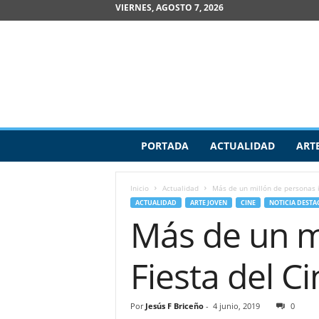
VIERNES, AGOSTO 7, 2026
R
PORTADA
ACTUALIDAD
ART
e
v
i
Inicio
Actualidad
Más de un millón de personas in
s
ACTUALIDAD
ARTE JOVEN
CINE
NOTICIA DESTA
t
Más de un mi
a
d
e
Fiesta del C
A
r
t
Por
Jesús F Briceño
-
4 junio, 2019
0
e