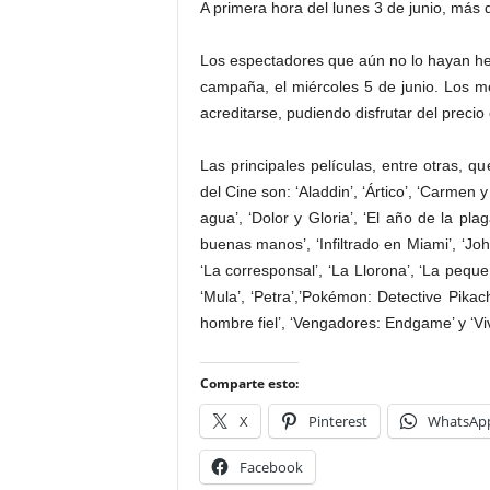
A primera hora del lunes 3 de junio, más 
Los espectadores que aún no lo hayan hec
campaña, el miércoles 5 de junio. Los 
acreditarse, pudiendo disfrutar del precio 
Las principales películas, entre otras, q
del Cine son: ‘Aladdin’, ‘Ártico’, ‘Carmen y
agua’, ‘Dolor y Gloria’, ‘El año de la plaga
buenas manos’, ‘Infiltrado en Miami’, ‘Jo
‘La corresponsal’, ‘La Llorona’, ‘La pequ
‘Mula’, ‘Petra’,’Pokémon: Detective Pika
hombre fiel’, ‘Vengadores: Endgame’ y ‘Viv
Comparte esto:
X
Pinterest
WhatsAp
Facebook