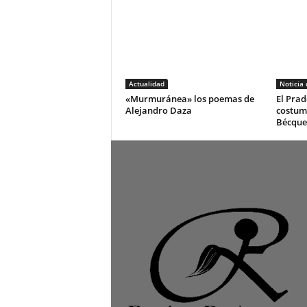
Actualidad
Noticia
«Murmuránea» los poemas de
El Prad
Alejandro Daza
costum
Bécque