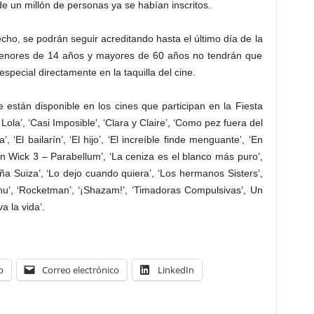
de un millón de personas ya se habían inscritos.
ho, se podrán seguir acreditando hasta el último día de la
menores de 14 años y mayores de 60 años no tendrán que
especial directamente en la taquilla del cine.
ue están disponible en los cines que participan en la Fiesta
 Lola’, ‘Casi Imposible’, ‘Clara y Claire’, ‘Como pez fuera del
’, ‘El bailarín’, ‘El hijo’, ‘El increíble finde menguante’, ‘En
hn Wick 3 – Parabellum’, ‘La ceniza es el blanco más puro’,
eña Suiza’, ‘Lo dejo cuando quiera’, ‘Los hermanos Sisters’,
chu’, ‘Rocketman’, ‘¡Shazam!’, ‘Timadoras Compulsivas’, Un
a la vida’.
p
Correo electrónico
LinkedIn