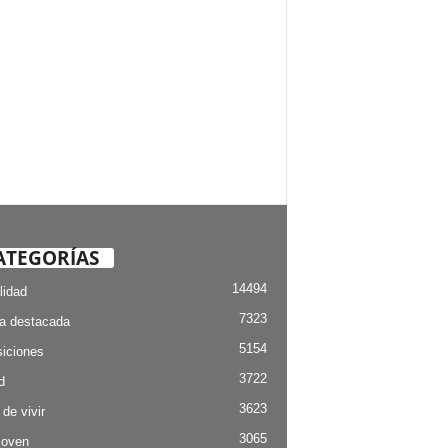
ATEGORÍAS
14494
lidad
7323
ia destacada
5154
iciones
3722
d
3623
 de vivir
3065
Joven