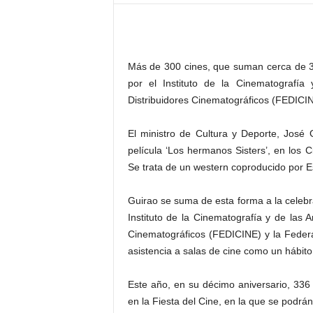
–
L
o
g
Más de 300 cines, que suman cerca de 3.0
o
p
por el Instituto de la Cinematografía
r
Distribuidores Cinematográficos (FEDICI
e
s
El ministro de Cultura y Deporte, José G
s
película ‘Los hermanos Sisters’, en los 
Se trata de un western coproducido por E
Guirao se suma de esta forma a la celebra
Instituto de la Cinematografía y de las A
Cinematográficos (FEDICINE) y la Feder
asistencia a salas de cine como un hábito s
Este año, en su décimo aniversario, 336 c
en la Fiesta del Cine, en la que se podrán 