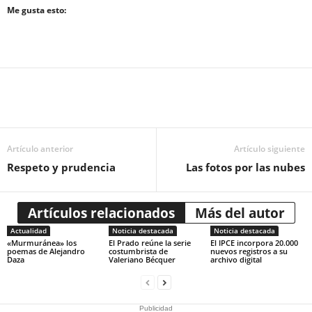
Me gusta esto:
Artículo anterior
Artículo siguiente
Respeto y prudencia
Las fotos por las nubes
Artículos relacionados
Más del autor
Actualidad
Noticia destacada
Noticia destacada
«Murmuránea» los
El Prado reúne la serie
El IPCE incorpora 20.000
poemas de Alejandro
costumbrista de
nuevos registros a su
Daza
Valeriano Bécquer
archivo digital
Publicidad