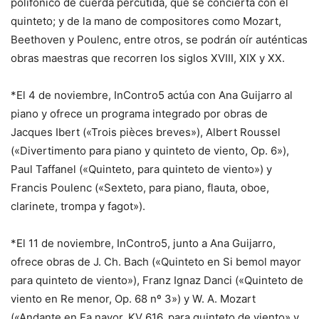
polifónico de cuerda percutida, que se concierta con el
quinteto; y de la mano de compositores como Mozart,
Beethoven y Poulenc, entre otros, se podrán oír auténticas
obras maestras que recorren los siglos XVIII, XIX y XX.
*El 4 de noviembre, InContro5 actúa con Ana Guijarro al
piano y ofrece un programa integrado por obras de
Jacques Ibert («Trois pièces breves»), Albert Roussel
(«Divertimento para piano y quinteto de viento, Op. 6»),
Paul Taffanel («Quinteto, para quinteto de viento») y
Francis Poulenc («Sexteto, para piano, flauta, oboe,
clarinete, trompa y fagot»).
*El 11 de noviembre, InContro5, junto a Ana Guijarro,
ofrece obras de J. Ch. Bach («Quinteto en Si bemol mayor
para quinteto de viento»), Franz Ignaz Danci («Quinteto de
viento en Re menor, Op. 68 nº 3») y W. A. Mozart
(«Andante en Fa nayor, KV 616, para quinteto de viento» y