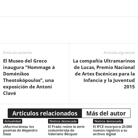
Artículo anterior
Artículo siguiente
El Museo del Greco
La compañía Ultramarinos
inaugura “Hommage á
de Lucas, Premio Nacional
Doménikos
de Artes Escénicas para la
Theotokópoulos”, una
Infancia y la Juventud
exposición de Antoni
2015
Clavé
Artículos relacionados
Más del autor
Actualidad
Noticia destacada
Noticia destacada
«Murmuránea» los
El Prado reúne la serie
El IPCE incorpora 20.000
poemas de Alejandro
costumbrista de
nuevos registros a su
Daza
Valeriano Bécquer
archivo digital