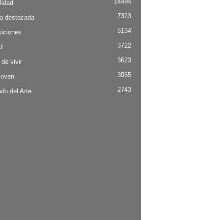
14494
lidad
7323
ia destacada
5154
iciones
3722
d
3623
 de vivir
3065
Joven
2743
do del Arte