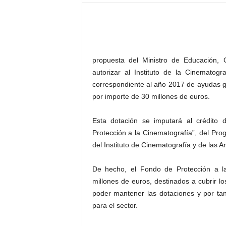
–
L
o
g
o
p
propuesta del Ministro de Educación,
r
autorizar al Instituto de la Cinematogr
e
correspondiente al año 2017 de ayudas g
s
por importe de 30 millones de euros.
s
Esta dotación se imputará al crédito 
Protección a la Cinematografía”, del Pr
del Instituto de Cinematografía y de las A
De hecho, el Fondo de Protección a l
millones de euros, destinados a cubrir l
poder mantener las dotaciones y por ta
para el sector.