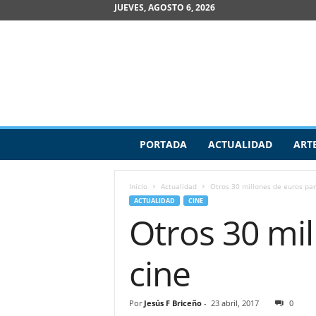
JUEVES, AGOSTO 6, 2026
R
PORTADA
ACTUALIDAD
ART
e
v
i
Inicio
Actualidad
Otros 30 millones de euros par
s
ACTUALIDAD
CINE
t
Otros 30 mil
a
d
e
cine
A
r
t
Por
Jesús F Briceño
-
23 abril, 2017
0
e