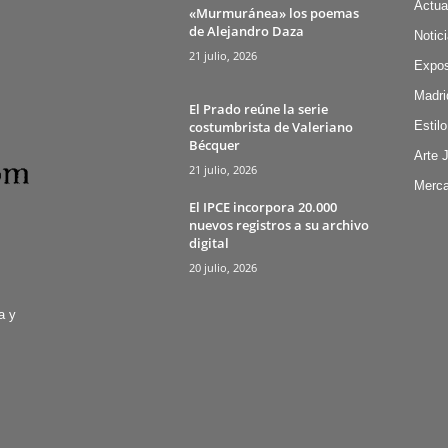
Actua
«Murmuránea» los poemas
de Alejandro Daza
Notic
21 julio, 2026
Expos
Madri
El Prado reúne la serie
costumbrista de Valeriano
Estilo
Bécquer
Arte 
21 julio, 2026
Merca
El IPCE incorpora 20.000
nuevos registros a su archivo
digital
20 julio, 2026
a y