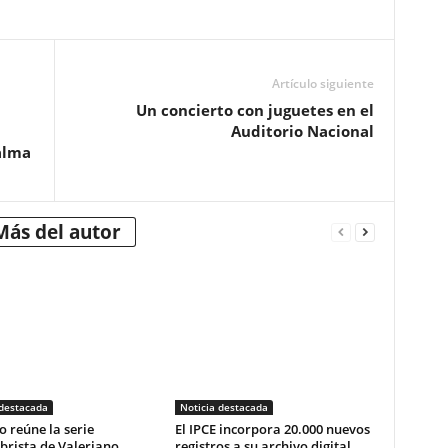
Artículo siguiente
Un concierto con juguetes en el
Auditorio Nacional
alma
Más del autor
 destacada
Noticia destacada
o reúne la serie
El IPCE incorpora 20.000 nuevos
brista de Valeriano
registros a su archivo digital