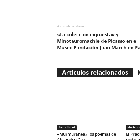
Artículo anterior
«La colección expuesta» y
Minotauromachie de Picasso en el
Museo Fundación Juan March en P
Artículos relacionados
Actualidad
Noticia
«Murmuránea» los poemas de
El Prad
Alejandro Daza
costum