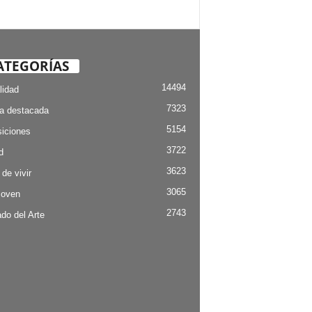
ATEGORÍAS
14494
lidad
7323
ia destacada
5154
iciones
3722
d
3623
 de vivir
3065
Joven
2743
do del Arte