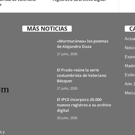
r
MÁS NOTICIAS
C
Actua
«Murmuránea» los poemas
de Alejandro Daza
Notic
21 julio, 2026
Expos
Madri
El Prado reúne la serie
costumbrista de Valeriano
Estilo
Bécquer
Arte 
21 julio, 2026
Merca
El IPCE incorpora 20.000
nuevos registros a su archivo
digital
20 julio, 2026
a y