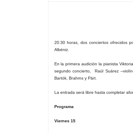
–
L
o
g
o
p
r
20:30 horas, dos conciertos ofrecidos 
e
Albéniz.
s
s
En la primera audición la pianista Viktor
segundo concierto, Raúl Suárez –violín
Bartók, Brahms y Pärt.
La entrada será libre hasta completar afo
Programa
Viernes 15