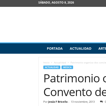
SÁBADO, AGOSTO 8, 2026
R
PORTADA
ACTUALIDAD
ART
e
v
i
Inicio
Actualidad
Patrimonio organiza dos concie
s
ACTUALIDAD
MÚSICA
t
Patrimonio o
a
d
e
Convento de
A
r
t
Por
Jesús F Briceño
-
13 noviembre, 2013
e