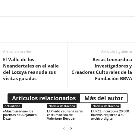
Artículo anterior
Artículo siguiente
El Valle de los
Becas Leonardo a
Neandertales en el valle
Investigadores y
del Lozoya reanuda sus
Creadores Culturales de la
visitas guiadas
Fundación BBVA
Artículos relacionados
Más del autor
Actualidad
Noticia destacada
Noticia destacada
«Murmuránea» los
El Prado reúne la serie
El IPCE incorpora 20.000
poemas de Alejandro
costumbrista de
nuevos registros a su
Daza
Valeriano Bécquer
archivo digital