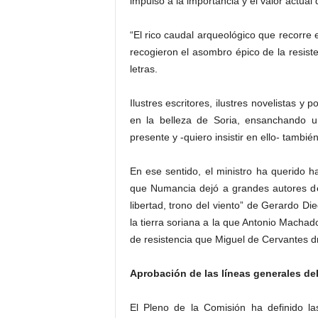
impulso a la importancia y el valor actual
“El rico caudal arqueológico que recorre e
recogieron el asombro épico de la resist
letras.
Ilustres escritores, ilustres novelistas 
en la belleza de Soria, ensanchando un
presente y -quiero insistir en ello- tambi
En ese sentido, el ministro ha querido ha
que Numancia dejó a grandes autores de
libertad, trono del viento” de Gerardo Di
la tierra soriana a la que Antonio Machado 
de resistencia que Miguel de Cervantes d
Aprobación de las líneas generales de
El Pleno de la Comisión ha definido la