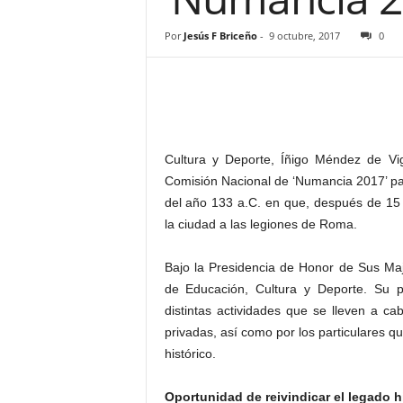
–
L
Por
Jesús F Briceño
-
9 octubre, 2017
0
o
g
o
p
r
e
Cultura y Deporte, Íñigo Méndez de Vig
s
Comisión Nacional de ‘Numancia 2017’ pa
s
del año 133 a.C. en que, después de 15 
la ciudad a las legiones de Roma.
Bajo la Presidencia de Honor de Sus Maje
de Educación, Cultura y Deporte. Su pr
distintas actividades que se lleven a ca
privadas, así como por los particulares 
histórico.
Oportunidad de reivindicar el legado h