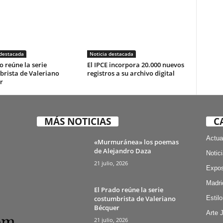
 destacada
Noticia destacada
o reúne la serie
El IPCE incorpora 20.000 nuevos
brista de Valeriano
registros a su archivo digital
r
MÁS NOTICIAS
C
Actua
«Murmuránea» los poemas
de Alejandro Daza
Notic
21 julio, 2026
Expos
Madri
El Prado reúne la serie
costumbrista de Valeriano
Estilo
Bécquer
Arte 
21 julio, 2026