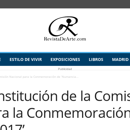
E
ESTILO DE VIVIR
EXPOSICIONES
LIBROS
MADRID
Publicidad
omisión Nacional para la Conmemoración de ‘Numancia...
stitución de la Comi
ra la Conmemoración
017’