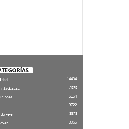
ATEGORÍAS
14494
lidad
7323
ia destacada
5154
iciones
3722
d
3623
 de vivir
3065
Joven