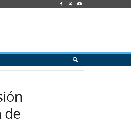
sión
 de