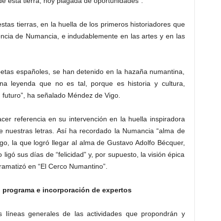
 de esta tierra, hoy plagada de oportunidades”.
stas tierras, en la huella de los primeros historiadores que
encia de Numancia, e indudablemente en las artes y en las
y poetas españoles, se han detenido en la hazaña numantina,
a leyenda que no es tal, porque es historia y cultura,
én futuro”, ha señalado Méndez de Vigo.
cer referencia en su intervención en la huella inspiradora
 nuestras letras. Así ha recordado la Numancia “alma de
ego, la que logró llegar al alma de Gustavo Adolfo Bécquer,
ligó sus días de “felicidad” y, por supuesto, la visión épica
ramatizó en “El Cerco Numantino”.
l programa e incorporación de expertos
s líneas generales de las actividades que propondrán y