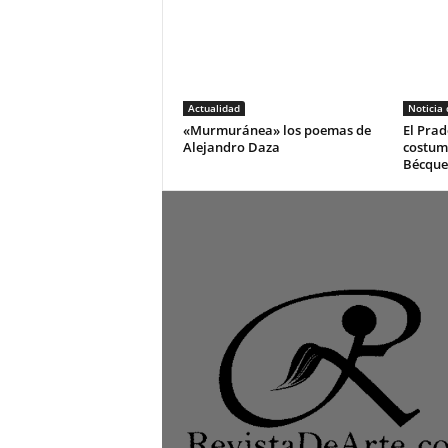
Actualidad
Noticia
«Murmuránea» los poemas de
El Prad
Alejandro Daza
costum
Bécque