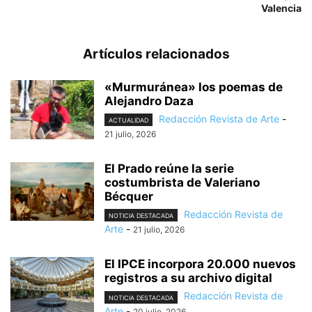
Valencia
Artículos relacionados
«Murmuránea» los poemas de
Alejandro Daza
Redacción Revista de Arte
-
ACTUALIDAD
21 julio, 2026
El Prado reúne la serie
costumbrista de Valeriano
Bécquer
Redacción Revista de
NOTICIA DESTACADA
Arte
-
21 julio, 2026
El IPCE incorpora 20.000 nuevos
registros a su archivo digital
Redacción Revista de
NOTICIA DESTACADA
Arte
-
20 julio, 2026