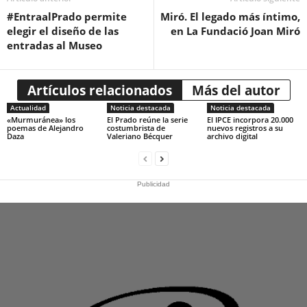
#EntraalPrado permite
Miró. El legado más íntimo,
elegir el diseño de las
en La Fundació Joan Miró
entradas al Museo
Artículos relacionados
Más del autor
Actualidad
Noticia destacada
Noticia destacada
«Murmuránea» los
El Prado reúne la serie
El IPCE incorpora 20.000
poemas de Alejandro
costumbrista de
nuevos registros a su
Daza
Valeriano Bécquer
archivo digital
Publicidad