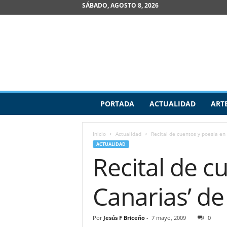
SÁBADO, AGOSTO 8, 2026
R
PORTADA
ACTUALIDAD
ART
e
v
i
Inicio
Actualidad
Recital de cuentos y poesía en 
s
ACTUALIDAD
t
Recital de c
a
d
e
Canarias’ d
A
r
t
Por
Jesús F Briceño
-
7 mayo, 2009
0
e