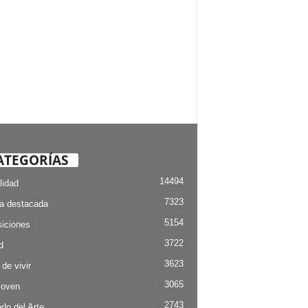
ATEGORÍAS
14494
lidad
7323
ia destacada
5154
iciones
3722
d
3623
 de vivir
3065
Joven
2743
do del Arte