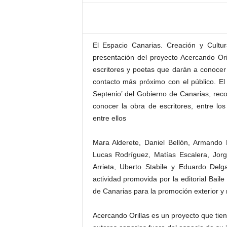
–
L
o
g
El Espacio Canarias. Creación y Cultu
o
presentación del proyecto Acercando Orill
p
escritores y poetas que darán a conoce
r
e
contacto más próximo con el público. El
s
Septenio’ del Gobierno de Canarias, reco
s
conocer la obra de escritores, entre lo
entre ellos
Mara Alderete, Daniel Bellón, Armando
Lucas Rodríguez, Matías Escalera, Jor
Arrieta, Uberto Stabile y Eduardo Del
actividad promovida por la editorial Bai
de Canarias para la promoción exterior y m
Acercando Orillas es un proyecto que tien