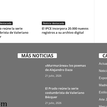
 destacada
Noticia destacada
o reúne la serie
El IPCE incorpora 20.000 nuevos
brista de Valeriano
registros a su archivo digital
r
MÁS NOTICIAS
C
Actua
«Murmuránea» los poemas
de Alejandro Daza
Notic
21 julio, 2026
Expos
Madri
El Prado reúne la serie
costumbrista de Valeriano
Estilo
Bécquer
Arte 
21 julio, 2026
Merca