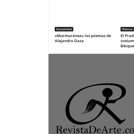
Actualidad
Noticia
«Murmuránea» los poemas de
El Prad
Alejandro Daza
costum
Bécque