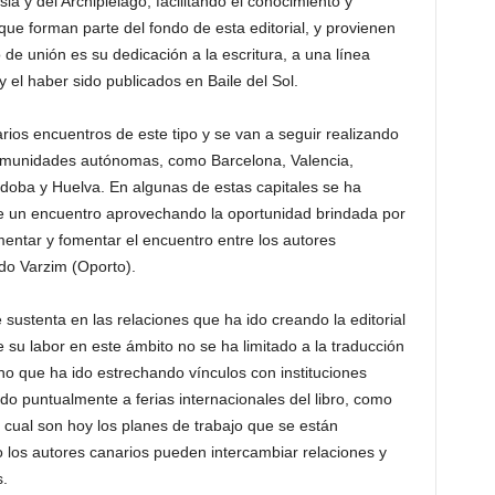
la y del Archipiélago, facilitando el conocimiento y
ue forman parte del fondo de esta editorial, y provienen
de unión es su dedicación a la escritura, a una línea
 y el haber sido publicados en Baile del Sol.
ios encuentros de este tipo y se van a seguir realizando
comunidades autónomas, como Barcelona, Valencia,
doba y Huelva. En algunas de estas capitales se ha
 de un encuentro aprovechando la oportunidad brindada por
ementar y fomentar el encuentro entre los autores
do Varzim (Oporto).
 sustenta en las relaciones que ha ido creando la editorial
e su labor en este ámbito no se ha limitado a la traducción
no que ha ido estrechando vínculos con instituciones
ido puntualmente a ferias internacionales del libro, como
o cual son hoy los planes de trabajo que se están
lo los autores canarios pueden intercambiar relaciones y
s.