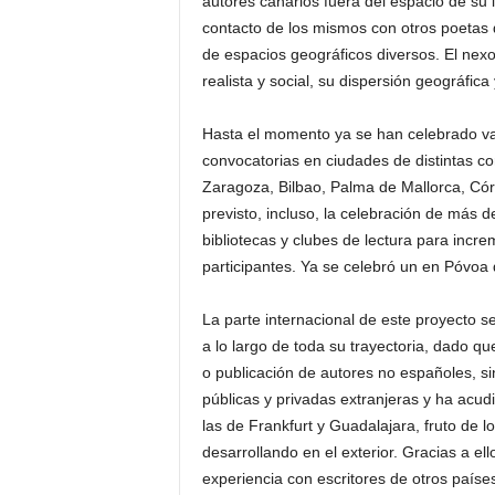
autores canarios fuera del espacio de su is
contacto de los mismos con otros poetas q
de espacios geográficos diversos. El nexo 
realista y social, su dispersión geográfica
Hasta el momento ya se han celebrado var
convocatorias en ciudades de distintas 
Zaragoza, Bilbao, Palma de Mallorca, Cór
previsto, incluso, la celebración de más
bibliotecas y clubes de lectura para incr
participantes. Ya se celebró un en Póvoa 
La parte internacional de este proyecto se
a lo largo de toda su trayectoria, dado qu
o publicación de autores no españoles, si
públicas y privadas extranjeras y ha acud
las de Frankfurt y Guadalajara, fruto de l
desarrollando en el exterior. Gracias a el
experiencia con escritores de otros paíse