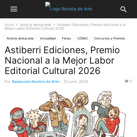
Inicio
Noticia destacada
Astiberri Ediciones, Premio Nacional a la
Mejor Labor Editorial Cultural 2026
Noticia destacada
Actualidad
Ferias
CÓMIC
Concursos y Premios
Astiberri Ediciones, Premio
Libros
Nacional a la Mejor Labor
Editorial Cultural 2026
0
Por
Redacción Revista de Arte
-
22 junio, 2026