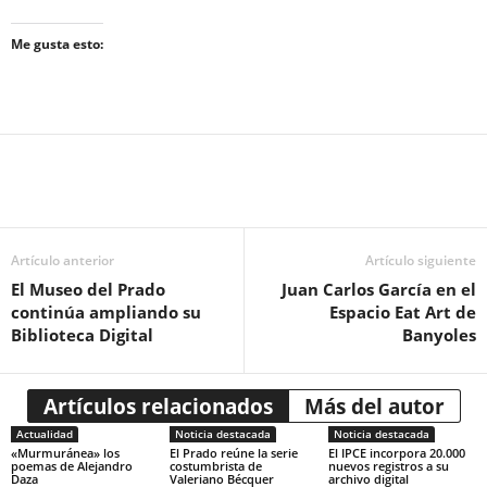
Me gusta esto:
Artículo anterior
Artículo siguiente
El Museo del Prado
Juan Carlos García en el
continúa ampliando su
Espacio Eat Art de
Biblioteca Digital
Banyoles
Artículos relacionados
Más del autor
Actualidad
Noticia destacada
Noticia destacada
«Murmuránea» los
El Prado reúne la serie
El IPCE incorpora 20.000
poemas de Alejandro
costumbrista de
nuevos registros a su
Daza
Valeriano Bécquer
archivo digital