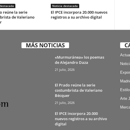
 destacada
Noticia destacada
o reúne la serie
El IPCE incorpora 20.000 nuevos
brista de Valeriano
registros a su archivo digital
r
MÁS NOTICIAS
C
Actua
«Murmuránea» los poemas
de Alejandro Daza
Notic
21 julio, 2026
Expos
Madri
El Prado reúne la serie
costumbrista de Valeriano
Estilo
Bécquer
Arte 
21 julio, 2026
Merca
El IPCE incorpora 20.000
nuevos registros a su archivo
digital