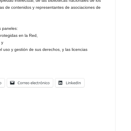
edad intelectual, de las bibliotecas nacionales de los
ias de contenidos y representantes de asociaciones de
s paneles:
protegidas en la Red,
 y
l uso y gestión de sus derechos, y las licencias
p
Correo electrónico
LinkedIn