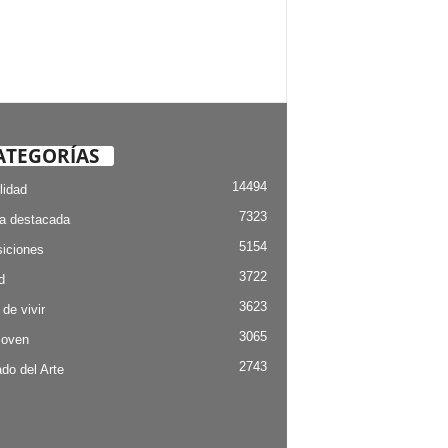
ATEGORÍAS
14494
lidad
7323
ia destacada
5154
iciones
3722
d
3623
 de vivir
3065
Joven
2743
do del Arte