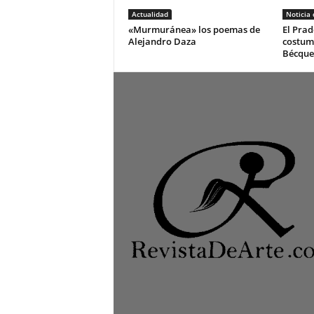
Actualidad
Noticia
«Murmuránea» los poemas de
El Prad
Alejandro Daza
costum
Bécque