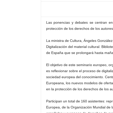
–
L
o
g
Las ponencias y debates se centran en to
o
protección de los derechos de los autore
p
r
e
La ministra de Cultura, Ángeles González
s
Digitalización del material cultural. Biblio
s
de España que se prolongará hasta mañan
El objetivo de este seminario europeo, o
es reflexionar sobre el proceso de digitali
sociedad europea del conocimiento. Centr
Europeana, los nuevos modelos de oferta di
en la protección de los derechos de los a
Participan un total de 160 asistentes: re
Europea, de la Organización Mundial de la