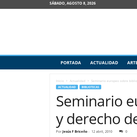
SÁBADO, AGOSTO 8, 2026
R
PORTADA
ACTUALIDAD
ART
e
v
i
Inicio
Actualidad
Seminario europeo sobre biblio
s
ACTUALIDAD
BIBLIOTECAS
t
Seminario eu
a
d
e
y derecho d
A
r
t
Por
Jesús F Briceño
-
12 abril, 2010
0
e