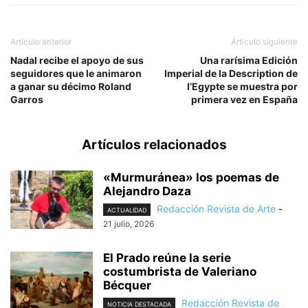
Artículo anterior
Artículo siguiente
Nadal recibe el apoyo de sus
Una rarísima Edición
seguidores que le animaron
Imperial de la Description de
a ganar su décimo Roland
l’Egypte se muestra por
Garros
primera vez en España
Artículos relacionados
«Murmuránea» los poemas de
Alejandro Daza
Redacción Revista de Arte
-
ACTUALIDAD
21 julio, 2026
El Prado reúne la serie
costumbrista de Valeriano
Bécquer
Redacción Revista de
NOTICIA DESTACADA