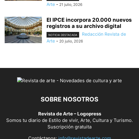
Arte
-
21 julio, 2026
El IPCE incorpora 20.000 nuevos
registros a su archivo digital
Redacción Revista de
NOTICIA DESTACADA
Arte
-
20 julio, 2026
SOBRE NOSOTROS
Revista de Arte – Logopress
Somos tu diario de Estilo de vivir, Arte, Cultura y Turismo.
Suscripción gratuita
Contáctanos:
info@revistadearte.com