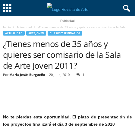
Publicidad
Inicio
Actualidad
¿Tienes menos de 35 años y quieres ser comisario de la Sala...
ACTUALIDAD
ARTE JOVEN
CURSOS Y SEMINARIOS
¿Tienes menos de 35 años y
quieres ser comisario de la Sala
de Arte Joven 2011?
Por
María Jesús Burgueño
-
20 julio, 2010
1
No te pierdas esta oportunidad
.
El plazo de presentación de
los proyectos finalizará el día 3 de septiembre de 2010