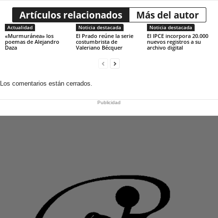
Artículos relacionados
Más del autor
Actualidad
Noticia destacada
Noticia destacada
«Murmuránea» los
El Prado reúne la serie
El IPCE incorpora 20.000
poemas de Alejandro
costumbrista de
nuevos registros a su
Daza
Valeriano Bécquer
archivo digital
Los comentarios están cerrados.
Publicidad