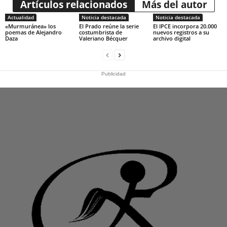
Artículos relacionados
Más del autor
Actualidad
Noticia destacada
Noticia destacada
«Murmuránea» los
El Prado reúne la serie
El IPCE incorpora 20.000
poemas de Alejandro
costumbrista de
nuevos registros a su
Daza
Valeriano Bécquer
archivo digital
Publicidad