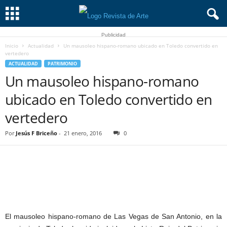
Publicidad
Inicio
Actualidad
Un mausoleo hispano-romano ubicado en Toledo convertido en
vertedero
ACTUALIDAD
PATRIMONIO
Un mausoleo hispano-romano
ubicado en Toledo convertido en
vertedero
Por
Jesús F Briceño
-
21 enero, 2016
0
El mausoleo hispano-romano de Las Vegas de San Antonio, en la