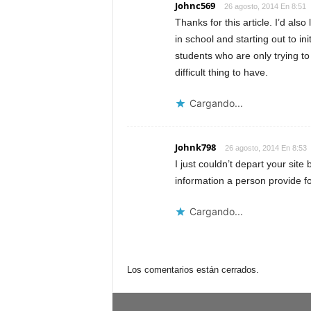
Johnc569
26 agosto, 2014 En 8:51
Thanks for this article. I’d also
in school and starting out to in
students who are only trying to
difficult thing to have.
Cargando...
Johnk798
26 agosto, 2014 En 8:53
I just couldn’t depart your site
information a person provide fo
Cargando...
Los comentarios están cerrados.