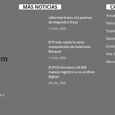
MÁS NOTICIAS
C
Actua
«Murmuránea» los poemas
de Alejandro Daza
Notic
21 julio, 2026
Expos
Madri
El Prado reúne la serie
costumbrista de Valeriano
Estilo
Bécquer
Arte 
21 julio, 2026
Merca
El IPCE incorpora 20.000
nuevos registros a su archivo
digital
20 julio, 2026
a y