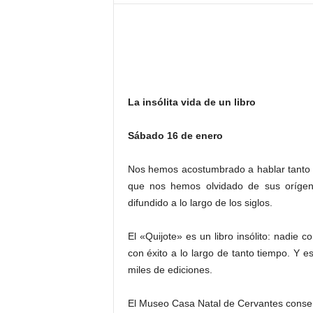
–
L
o
g
o
p
r
La insólita vida de un libro
e
s
Sábado 16 de enero
s
Nos hemos acostumbrado a hablar tanto de
que nos hemos olvidado de sus orígen
difundido a lo largo de los siglos.
El «Quijote» es un libro insólito: nadie 
con éxito a lo largo de tanto tiempo. Y es
miles de ediciones.
El Museo Casa Natal de Cervantes conserv