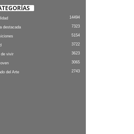
ATEGORÍAS
14494
lidad
7323
ia destacada
5154
iciones
3722
d
3623
 de vivir
3065
Joven
2743
do del Arte