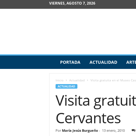
VIERNES, AGOSTO 7, 2026
R
PORTADA
ACTUALIDAD
ART
e
v
i
Inicio
Actualidad
Visita gratuita en el Museo Ca
s
ACTUALIDAD
t
Visita gratu
a
d
e
Cervantes
A
r
t
Por
María Jesús Burgueño
-
13 enero, 2010
e